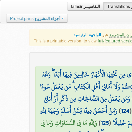
tafasir
التفاسيــر
Translations
Project parts
أجزاء المشروع
زات المشروع
عبر
الواجهة الرئيسية
This is a printable version, to view
full-featured versi
 مِن تَحْتِهَا الْأَنْهَارُ خَالِدِينَ فِيهَا أَبَدًا ۖ وَعْدَ
يِّكُمْ وَلَا أَمَانِيِّ أَهْلِ الْكِتَابِ ۗ مَن يَعْمَلْ سُوءًا
وَمَن يَعْمَلْ مِنَ الصَّالِحَاتِ مِن ذَكَرٍ أَوْ أُنثَىٰ
وَمَنْ أَحْسَنُ دِينًا مِّمَّنْ أَسْلَمَ وَجْهَهُ لِلَّهِ
)
124
وَلِلَّهِ مَا فِي السَّمَاوَاتِ وَمَا فِي
)
125
(
هِيمَ خَلِيلًا