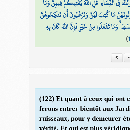
ونَكَ فِي النِّسَاءِ ۖ قُلِ اللَّهُ يُفْتِيكُمْ فِيهِنَّ وَمَا
ْتُونَهُنَّ مَا كُتِبَ لَهُنَّ وَتَرْغَبُونَ أَن تَنكِحُوهُنَّ
سْطِ ۚ وَمَا تَفْعَلُوا مِنْ خَيْرٍ فَإِنَّ اللَّهَ كَانَ بِهِ
)
(122) Et quant à ceux qui ont c
ferons entrer bientôt aux Jardi
ruisseaux, pour y demeurer ét
vérité. Et qui est plus véridiq