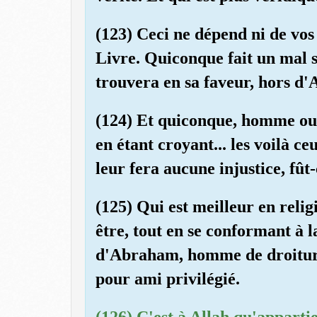
(123) Ceci ne dépend ni de vos 
Livre. Quiconque fait un mal s
trouvera en sa faveur, hors d'Al
(124) Et quiconque, homme ou 
en étant croyant... les voilà c
leur fera aucune injustice, fût
(125) Qui est meilleur en relig
être, tout en se conformant à l
d'Abraham, homme de droiture
pour ami privilégié.
(126) C'est à Allah qu'appartien