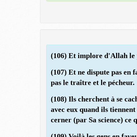
(106) Et implore d'Allah le
(107) Et ne dispute pas en 
pas le traître et le pécheur.
(108) Ils cherchent à se cac
avec eux quand ils tiennent 
cerner (par Sa science) ce qu
(109) Voilà les gens en fave