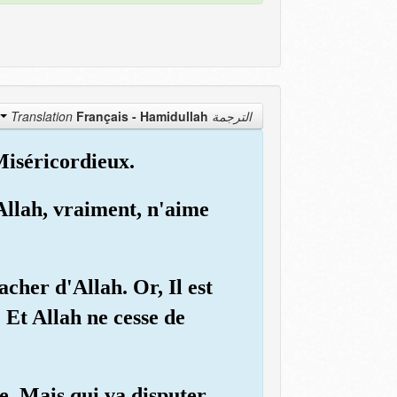
Français - Hamidullah
الترجمة Translation
Miséricordieux.
Allah, vraiment, n'aime
acher d'Allah. Or, Il est
. Et Allah ne cesse de
te. Mais qui va disputer