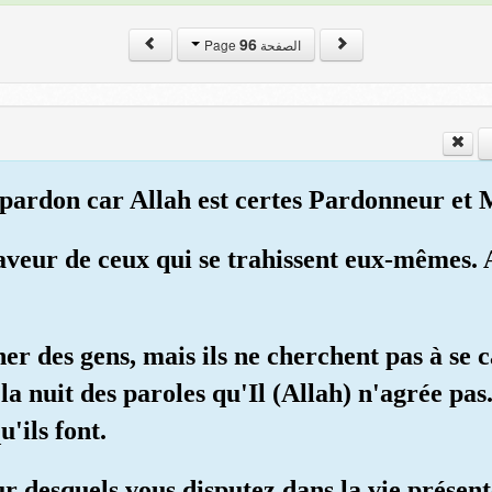
96
الصفحة Page
 pardon car Allah est certes Pardonneur et 
faveur de ceux qui se trahissent eux-mêmes. 
her des gens, mais ils ne cherchent pas à se c
la nuit des paroles qu'Il (Allah) n'agrée pas
'ils font.
ur desquels vous disputez dans la vie présen