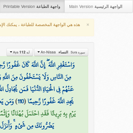
Printable Version
Main Version
الواجهة الرئيسية
واجهة الطباعة
×
هذه هي الواجهة المخصصة للطباعة ، يمكنك الإ
An-Nisaa
112
النساء
سورة Sura
آية Aya
وَاسْتَغْفِرِ اللَّهَ ۖ إِنَّ اللَّهَ كَانَ غَفُورًا رَّح
مِنَ النَّاسِ وَلَا يَسْتَخْفُونَ مِنَ اللَّهِ وَهُ
عَنْهُمْ فِي الْحَيَاةِ الدُّنْيَا فَمَن يُجَادِلُ ال
وَمَن يَكْ
)
110
(
يَجِدِ اللَّهَ غَفُورًا رَّحِيمًا
يَرْمِ بِهِ بَرِيئًا فَقَدِ احْتَمَلَ بُهْتَانًا وَإِثْمًا م)
يَضُرُّونَكَ مِن شَيْءٍ ۚ وَأَنزَلَ 