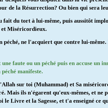
our de la Résurrection? Ou bien qui sera le
 fait du tort à lui-même, puis aussitôt impl
et Miséricordieux.
n péché, ne l'acquiert que contre lui-même.
 une faute ou un péché puis en accuse un in
n péché manifeste.
 d'Allah sur toi (Muhammad) et Sa miséricor
aré. Mais ils n'égarent qu'eux-mêmes, et ne p
i le Livre et la Sagesse, et t'a enseigné ce qu