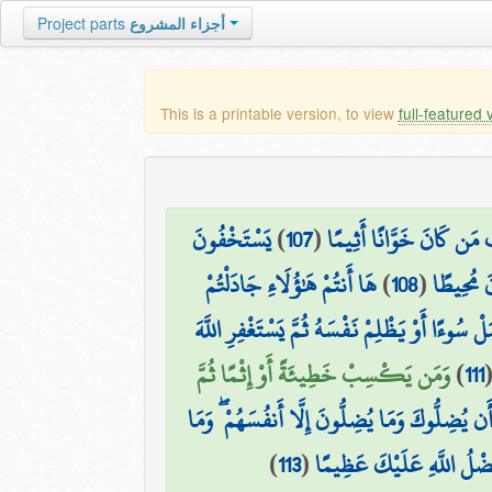
Project parts
أجزاء المشروع
This is a printable version, to view
full-featured 
يَسْتَخْفُونَ
)
107
(
بُّ مَن كَانَ خَوَّانًا أَثِيمًا
هَا أَنتُمْ هَٰؤُلَاءِ جَادَلْتُمْ
)
108
(
نَ مُحِيطًا
ْ سُوءًا أَوْ يَظْلِمْ نَفْسَهُ ثُمَّ يَسْتَغْفِرِ اللَّهَ
وَمَن يَكْسِبْ خَطِيئَةً أَوْ إِثْمًا ثُمَّ
)
111
 أَن يُضِلُّوكَ وَمَا يُضِلُّونَ إِلَّا أَنفُسَهُمْ ۖ وَمَا
)
113
(
َضْلُ اللَّهِ عَلَيْكَ عَظِيمًا