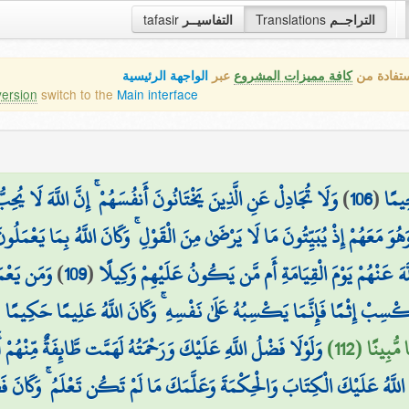
tafasir
التفاسيــر
Translations
التراجــم
ستفادة من
كافة مميزات المشروع
عبر
الواجهة الرئيسية
version
switch to the
Main interface
وَلَا تُجَادِلْ عَنِ الَّذِينَ يَخْتَانُونَ أَنفُسَهُمْ ۚ إِنَّ اللَّهَ لَا يُحِ
)
106
(
ِيمًا
وَ مَعَهُمْ إِذْ يُبَيِّتُونَ مَا لَا يَرْضَىٰ مِنَ الْقَوْلِ ۚ وَكَانَ اللَّهُ بِمَا يَعْمَلُو
وَمَن يَعْمَل
)
109
(
لَّهَ عَنْهُمْ يَوْمَ الْقِيَامَةِ أَم مَّن يَكُونُ عَلَيْهِمْ وَكِيلًا
(
سِبْ إِثْمًا فَإِنَّمَا يَكْسِبُهُ عَلَىٰ نَفْسِهِ ۚ وَكَانَ اللَّهُ عَلِيمًا حَكِيمًا
ُّبِينًا (112
وَلَوْلَا فَضْلُ اللَّهِ عَلَيْكَ وَرَحْمَتُهُ لَهَمَّت طَّائِفَةٌ مِّنْهُمْ
اللَّهُ عَلَيْكَ الْكِتَابَ وَالْحِكْمَةَ وَعَلَّمَكَ مَا لَمْ تَكُن تَعْلَمُ ۚ وَكَانَ ف