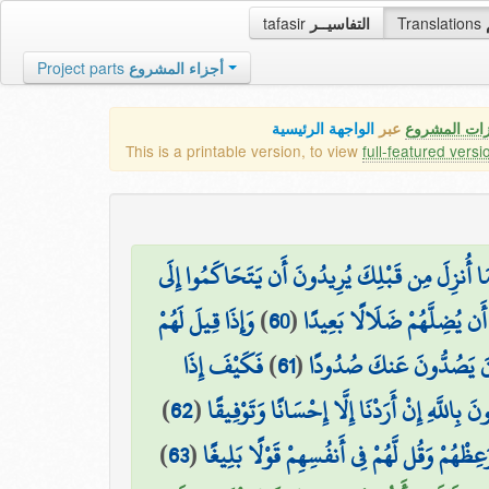
tafasir
التفاسيــر
Translations
Project parts
أجزاء المشروع
زات المشروع
عبر
الواجهة الرئيسية
This is a printable version, to view
full-featured versi
كَ وَمَا أُنزِلَ مِن قَبْلِكَ يُرِيدُونَ أَن يَتَحَاكَمُوا إِلَى
وَإِذَا قِيلَ لَهُمْ
)
60
(
َن يُضِلَّهُمْ ضَلَالًا بَعِيدًا
فَكَيْفَ إِذَا
)
61
(
افِقِينَ يَصُدُّونَ عَنكَ صُدُودًا
)
62
(
بِاللَّهِ إِنْ أَرَدْنَا إِلَّا إِحْسَانًا وَتَوْفِيقًا
)
63
(
َعِظْهُمْ وَقُل لَّهُمْ فِي أَنفُسِهِمْ قَوْلًا بَلِيغًا