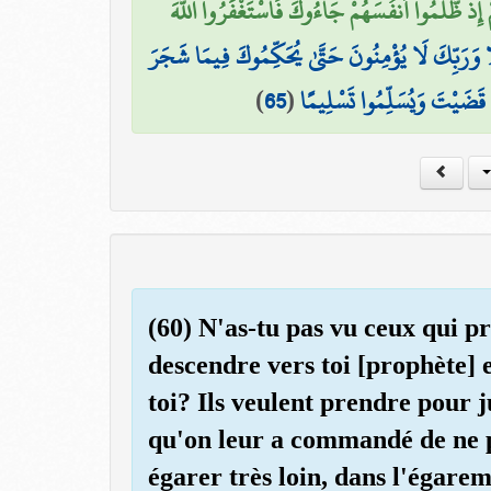
َهُمْ إِذ ظَّلَمُوا أَنفُسَهُمْ جَاءُوكَ فَاسْتَغْفَرُوا اللَّهَ
ا وَرَبِّكَ لَا يُؤْمِنُونَ حَتَّىٰ يُحَكِّمُوكَ فِيمَا شَجَرَ
)
65
(
َا قَضَيْتَ وَيُسَلِّمُوا تَسْلِيمًا
(60) N'as-tu pas vu ceux qui pr
descendre vers toi [prophète] e
toi? Ils veulent prendre pour j
qu'on leur a commandé de ne pa
égarer très loin, dans l'égarem