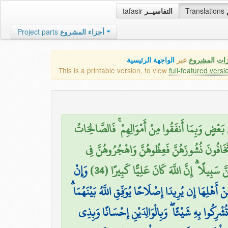
tafasir
التفاسيــر
Translations
Project parts
أجزاء المشروع
زات المشروع
عبر
الواجهة الرئيسية
This is a printable version, to view
full-featured versi
ٰ بَعْضٍ وَبِمَا أَنفَقُوا مِنْ أَمْوَالِهِمْ ۚ فَالصَّالِحَاتُ
تَخَافُونَ نُشُوزَهُنَّ فَعِظُوهُنَّ وَاهْجُرُوهُنَّ فِي
سَبِيلًا ۗ إِنَّ اللَّهَ كَانَ عَلِيًّا كَبِيرًا (34
وَإِنْ
ْ أَهْلِهَا إِن يُرِيدَا إِصْلَاحًا يُوَفِّقِ اللَّهُ بَيْنَهُمَا
۞ رِكُوا بِهِ شَيْئًا ۖ وَبِالْوَالِدَيْنِ إِحْسَانًا وَبِذِي