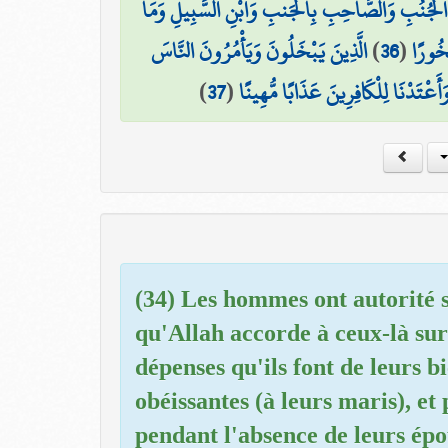
َارِ الْجُنُبِ وَالصَّاحِبِ بِالْجَنبِ وَابْنِ السَّبِيلِ وَمَا
الَّذِينَ يَبْخَلُونَ وَيَأْمُرُونَ النَّاسَ
)
36
(
َخُورًا
)
37
(
عْتَدْنَا لِلْكَافِرِينَ عَذَابًا مُّهِينًا
(34) Les hommes ont autorité s
qu'Allah accorde à ceux-là sur 
dépenses qu'ils font de leurs 
obéissantes (à leurs maris), et
pendant l'absence de leurs épo