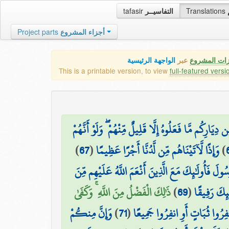
tafasir
التفاسيــر
Translations
Project parts
أجزاء المشروع
زات المشروع
عبر
الواجهة الرئيسية
This is a printable version, to view
full-featured versi
ِيَارِكُم مَّا فَعَلُوهُ إِلَّا قَلِيلٌ مِّنْهُمْ ۖ وَلَوْ أَنَّهُمْ
)
67
(
وَإِذًا لَّآتَيْنَاهُم مِّن لَّدُنَّا أَجْرًا عَظِيمًا
)
سُولَ فَأُولَٰئِكَ مَعَ الَّذِينَ أَنْعَمَ اللَّهُ عَلَيْهِم مِّنَ
ذَٰلِكَ الْفَضْلُ مِنَ اللَّهِ ۚ وَكَفَىٰ
)
69
(
ٰئِكَ رَفِيقًا
وَإِنَّ مِنكُمْ
)
71
(
نفِرُوا ثُبَاتٍ أَوِ انفِرُوا جَمِيعًا