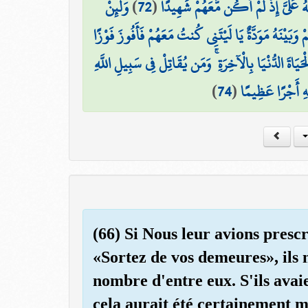
وَلَئِنْ
)
72
(
َهُ عَلَيَّ إِذْ لَمْ أَكُن مَّعَهُمْ شَهِيدًا
َيْنَهُ مَوَدَّةٌ يَا لَيْتَنِي كُنتُ مَعَهُمْ فَأَفُوزَ فَوْزًا
۞ اةَ الدُّنْيَا بِالْآخِرَةِ ۚ وَمَن يُقَاتِلْ فِي سَبِيلِ اللَّهِ
)
74
(
هِ أَجْرًا عَظِيمًا
(66) Si Nous leur avions presc
«Sortez de vos demeures», ils n
nombre d'entre eux. S'ils avaie
cela aurait été certainement me