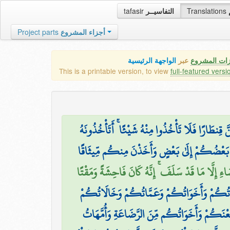
tafasir
التفاسيــر
Translations
Project parts
أجزاء المشروع
زات المشروع
عبر
الواجهة الرئيسية
This is a printable version, to view
full-featured versi
َّ قِنطَارًا فَلَا تَأْخُذُوا مِنْهُ شَيْئًا ۚ أَتَأْخُذُونَهُ
ىٰ بَعْضُكُمْ إِلَىٰ بَعْضٍ وَأَخَذْنَ مِنكُم مِّيثَاقًا
إِلَّا مَا قَدْ سَلَفَ ۚ إِنَّهُ كَانَ فَاحِشَةً وَمَقْتًا
اتُكُمْ وَأَخَوَاتُكُمْ وَعَمَّاتُكُمْ وَخَالَاتُكُمْ
َعْنَكُمْ وَأَخَوَاتُكُم مِّنَ الرَّضَاعَةِ وَأُمَّهَاتُ