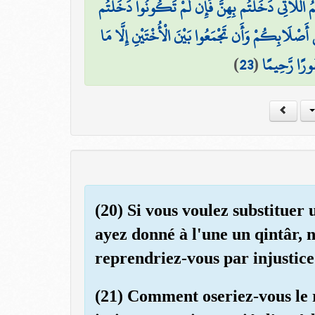
للَّاتِي دَخَلْتُم بِهِنَّ فَإِن لَّمْ تَكُونُوا دَخَلْتُم
َصْلَابِكُمْ وَأَن تَجْمَعُوا بَيْنَ الْأُخْتَيْنِ إِلَّا مَا
)
23
(
ُورًا رَّحِيمًا
(20) Si vous voulez substituer 
ayez donné à l'une un qintâr, 
reprendriez-vous par injustice
(21) Comment oseriez-vous le r