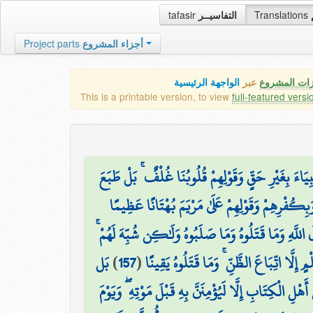
tafasir
التفاسيــر
Translations
Project parts
أجزاء المشروع
زات المشروع
عبر
الواجهة الرئيسية
This is a printable version, to view
full-featured versi
ِيَاءَ بِغَيْرِ حَقٍّ وَقَوْلِهِمْ قُلُوبُنَا غُلْفٌ ۚ بَلْ طَبَعَ
َبِكُفْرِهِمْ وَقَوْلِهِمْ عَلَىٰ مَرْيَمَ بُهْتَانًا عَظِيمًا
لَ اللَّهِ وَمَا قَتَلُوهُ وَمَا صَلَبُوهُ وَلَٰكِن شُبِّهَ لَهُمْ
بَل
)
157
(
 إِلَّا اتِّبَاعَ الظَّنِّ ۚ وَمَا قَتَلُوهُ يَقِينًا
أَهْلِ الْكِتَابِ إِلَّا لَيُؤْمِنَنَّ بِهِ قَبْلَ مَوْتِهِ ۖ وَيَوْمَ