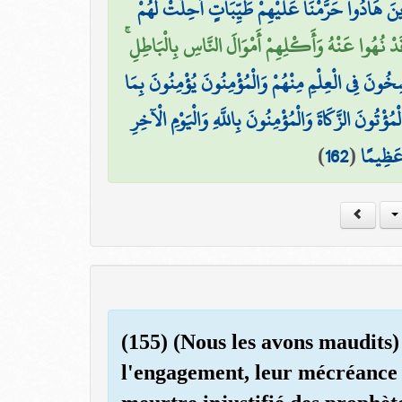
ِينَ هَادُوا حَرَّمْنَا عَلَيْهِمْ طَيِّبَاتٍ أُحِلَّتْ لَهُمْ
وَقَدْ نُهُوا عَنْهُ وَأَكْلِهِمْ أَمْوَالَ النَّاسِ بِالْبَاطِلِ
خُونَ فِي الْعِلْمِ مِنْهُمْ وَالْمُؤْمِنُونَ يُؤْمِنُونَ بِمَا
ُؤْتُونَ الزَّكَاةَ وَالْمُؤْمِنُونَ بِاللَّهِ وَالْيَوْمِ الْآخِرِ
)
162
(
 عَظِيمًا
(155) (Nous les avons maudits)
l'engagement, leur mécréance 