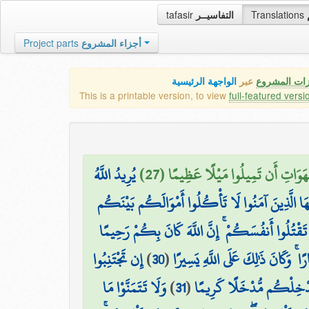
tafasir
التفاسيــر
Translations
Project parts
أجزاء المشروع
زات المشروع
عبر
الواجهة الرئيسية
This is a printable version, to view
full-featured versi
َّهَوَاتِ أَن تَمِيلُوا مَيْلًا عَظِيمًا (27
يُرِيدُ اللَّهُ
ُّهَا الَّذِينَ آمَنُوا لَا تَأْكُلُوا أَمْوَالَكُم بَيْنَكُم
َقْتُلُوا أَنفُسَكُمْ ۚ إِنَّ اللَّهَ كَانَ بِكُمْ رَحِيمًا
إِن تَجْتَنِبُوا
)
30
(
ۚ وَكَانَ ذَٰلِكَ عَلَى اللَّهِ يَسِيرًا
وَلَا تَتَمَنَّوْا مَا
)
31
(
ُدْخِلْكُم مُّدْخَلًا كَرِيمًا