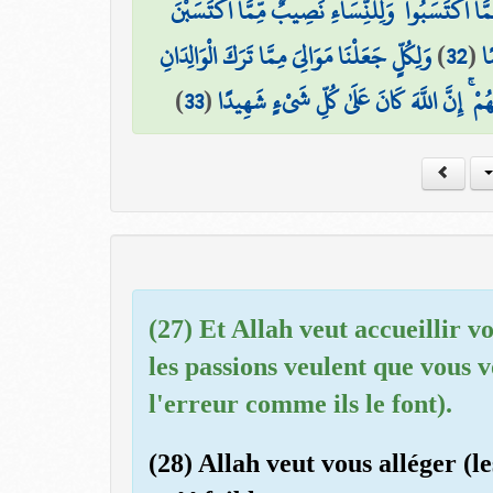
مَّا اكْتَسَبُوا ۖ وَلِلنِّسَاءِ نَصِيبٌ مِّمَّا اكْتَسَبْنَ
وَلِكُلٍّ جَعَلْنَا مَوَالِيَ مِمَّا تَرَكَ الْوَالِدَانِ
)
32
(
ًا
)
33
(
ْ ۚ إِنَّ اللَّهَ كَانَ عَلَىٰ كُلِّ شَيْءٍ شَهِيدًا
(27) Et Allah veut accueillir v
les passions veulent que vous 
l'erreur comme ils le font).
(28) Allah veut vous alléger (l