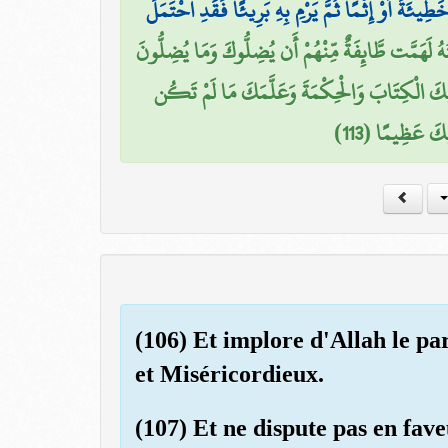
ةً أَوْ إِثْمًا ثُمَّ يَرْمِ بِهِ بَرِيئًا فَقَدِ احْتَمَلَ
ُهُ لَهَمَّت طَّائِفَةٌ مِّنْهُمْ أَن يُضِلُّوكَ وَمَا يُضِلُّونَ
َلَيْكَ الْكِتَابَ وَالْحِكْمَةَ وَعَلَّمَكَ مَا لَمْ تَكُن
يْكَ عَظِيمًا (113
(106) Et implore d'Allah le pa
et Miséricordieux.
(107) Et ne dispute pas en fave