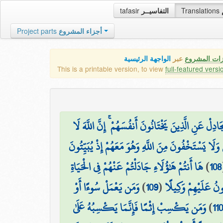
tafasir
التفاسيــر
Translations
Project parts
أجزاء المشروع
زات المشروع
عبر
الواجهة الرئيسية
This is a printable version, to view
full-featured versi
جَادِلْ عَنِ الَّذِينَ يَخْتَانُونَ أَنفُسَهُمْ ۚ إِنَّ اللَّهَ لَا
لَا يَسْتَخْفُونَ مِنَ اللَّهِ وَهُوَ مَعَهُمْ إِذْ يُبَيِّتُونَ
هَا أَنتُمْ هَٰؤُلَاءِ جَادَلْتُمْ عَنْهُمْ فِي الْحَيَاةِ
)
108
وَمَن يَعْمَلْ سُوءًا أَوْ
)
109
(
ُونُ عَلَيْهِمْ وَكِيلًا
وَمَن يَكْسِبْ إِثْمًا فَإِنَّمَا يَكْسِبُهُ عَلَىٰ
)
110