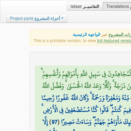
tafasir
التفاسيــر
Translations
Project parts
أجزاء المشروع
زات المشروع
عبر
الواجهة الرئيسية
This is a printable version, to view
full-featured versi
لْمُجَاهِدُونَ فِي سَبِيلِ اللَّهِ بِأَمْوَالِهِمْ وَأَنفُسِهِمْ
 دَرَجَةً ۚ وَكُلًّا وَعَدَ اللَّهُ الْحُسْنَىٰ ۚ وَفَضَّلَ اللَّهُ
ِنْهُ وَمَغْفِرَةً وَرَحْمَةً ۚ وَكَانَ اللَّهُ غَفُورًا رَّحِيمًا
لُوا فِيمَ كُنتُمْ ۖ قَالُوا كُنَّا مُسْتَضْعَفِينَ فِي الْأَرْضِ
إِلَّا
)
97
(
َٰئِكَ مَأْوَاهُمْ جَهَنَّمُ ۖ وَسَاءَتْ مَصِيرًا