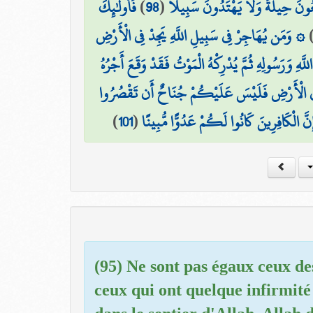
فَأُولَٰئِكَ
)
98
(
يعُونَ حِيلَةً وَلَا يَهْتَدُونَ سَبِيلًا
۞ وَمَن يُهَاجِرْ فِي سَبِيلِ اللَّهِ يَجِدْ فِي الْأَرْضِ
َهِ وَرَسُولِهِ ثُمَّ يُدْرِكْهُ الْمَوْتُ فَقَدْ وَقَعَ أَجْرُهُ
 فِي الْأَرْضِ فَلَيْسَ عَلَيْكُمْ جُنَاحٌ أَن تَقْصُرُوا
)
101
(
َ الْكَافِرِينَ كَانُوا لَكُمْ عَدُوًّا مُّبِينًا
(95) Ne sont pas égaux ceux des
ceux qui ont quelque infirmité 