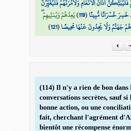
ُمْ فَلَيُبَتِّكُنَّ آذَانَ الْأَنْعَامِ وَلَآمُرَنَّهُمْ فَلَيُغَيِّرُنَّ
يَعِدُهُمْ وَيُمَنِّيهِمْ ۖ
)
119
(
دْ خَسِرَ خُسْرَانًا مُّبِينًا
)
121
(
اهُمْ جَهَنَّمُ وَلَا يَجِدُونَ عَنْهَا مَحِيصًا
(114) Il n'y a rien de bon dans
conversations secrètes, sauf si
bonne action, ou une conciliati
fait, cherchant l'agrément d'A
bientôt une récompense énorm