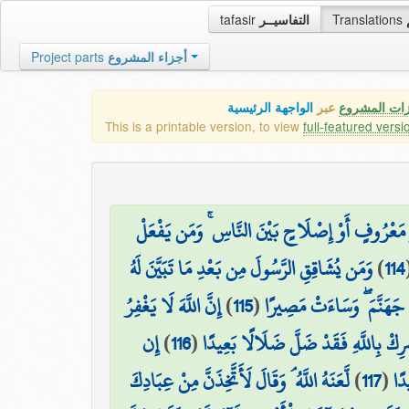
tafasir
التفاسيــر
Translations
Project parts
أجزاء المشروع
زات المشروع
عبر
الواجهة الرئيسية
This is a printable version, to view
full-featured versi
۞ ْ مَعْرُوفٍ أَوْ إِصْلَاحٍ بَيْنَ النَّاسِ ۚ وَمَن يَفْعَلْ
وَمَن يُشَاقِقِ الرَّسُولَ مِن بَعْدِ مَا تَبَيَّنَ لَهُ
)
114
إِنَّ اللَّهَ لَا يَغْفِرُ
)
115
(
ِهِ جَهَنَّمَ ۖ وَسَاءَتْ مَصِيرًا
إِن
)
116
(
رِكْ بِاللَّهِ فَقَدْ ضَلَّ ضَلَالًا بَعِيدًا
لَّعَنَهُ اللَّهُ ۘ وَقَالَ لَأَتَّخِذَنَّ مِنْ عِبَادِكَ
)
117
(
دًا