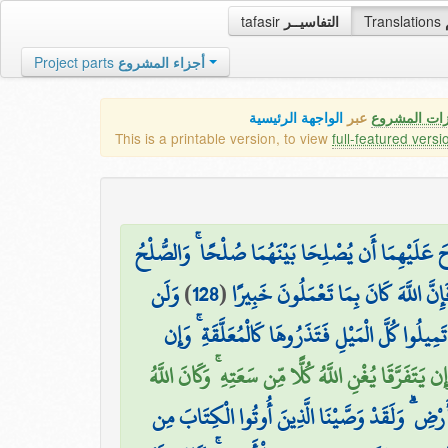
tafasir
التفاسيــر
Translations
Project parts
أجزاء المشروع
زات المشروع
عبر
الواجهة الرئيسية
This is a printable version, to view
full-featured versi
حَ عَلَيْهِمَا أَن يُصْلِحَا بَيْنَهُمَا صُلْحًا ۚ وَالصُّلْحُ
وَلَن
)
128
(
ِنَّ اللَّهَ كَانَ بِمَا تَعْمَلُونَ خَبِيرًا
مِيلُوا كُلَّ الْمَيْلِ فَتَذَرُوهَا كَالْمُعَلَّقَةِ ۚ وَإِن
إِن يَتَفَرَّقَا يُغْنِ اللَّهُ كُلًّا مِّن سَعَتِهِ ۚ وَكَانَ اللَّهُ
أَرْضِ ۗ وَلَقَدْ وَصَّيْنَا الَّذِينَ أُوتُوا الْكِتَابَ مِن