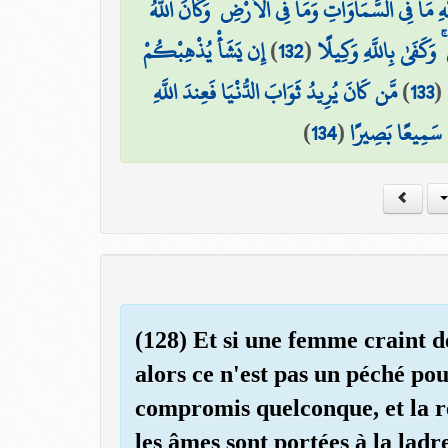
َهِ مَا فِي السَّمَاوَاتِ وَمَا فِي الْأَرْضِ ۚ وَكَانَ اللَّهُ
إِن يَشَأْ يُذْهِبْكُمْ
)
132
(
 وَكَفَىٰ بِاللَّهِ وَكِيلًا
مَّن كَانَ يُرِيدُ ثَوَابَ الدُّنْيَا فَعِندَ اللَّهِ
)
133
(
)
134
(
َهُ سَمِيعًا بَصِيرًا
(128) Et si une femme craint d
alors ce n'est pas un péché pou
compromis quelconque, et la ré
les âmes sont portées à la ladre