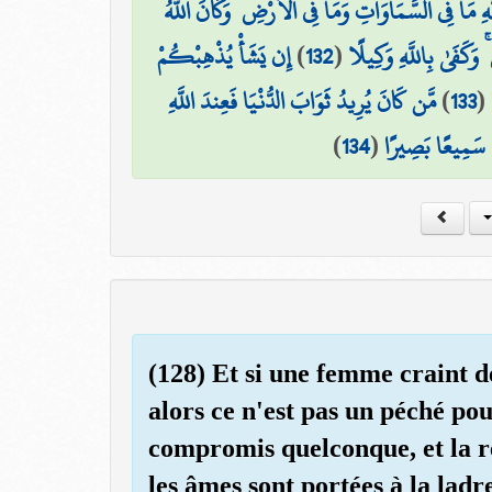
َهِ مَا فِي السَّمَاوَاتِ وَمَا فِي الْأَرْضِ ۚ وَكَانَ اللَّهُ
إِن يَشَأْ يُذْهِبْكُمْ
)
132
(
 وَكَفَىٰ بِاللَّهِ وَكِيلًا
مَّن كَانَ يُرِيدُ ثَوَابَ الدُّنْيَا فَعِندَ اللَّهِ
)
133
(
)
134
(
َهُ سَمِيعًا بَصِيرًا
(128) Et si une femme craint d
alors ce n'est pas un péché pou
compromis quelconque, et la ré
les âmes sont portées à la ladre