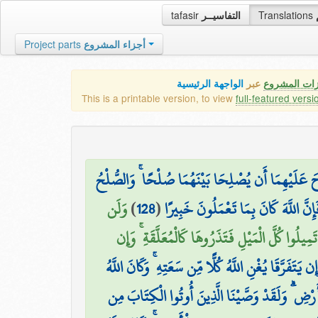
tafasir
التفاسيــر
Translations
Project parts
أجزاء المشروع
زات المشروع
عبر
الواجهة الرئيسية
This is a printable version, to view
full-featured versi
حَ عَلَيْهِمَا أَن يُصْلِحَا بَيْنَهُمَا صُلْحًا ۚ وَالصُّلْحُ
وَلَن
)
128
(
ِنَّ اللَّهَ كَانَ بِمَا تَعْمَلُونَ خَبِيرًا
مِيلُوا كُلَّ الْمَيْلِ فَتَذَرُوهَا كَالْمُعَلَّقَةِ ۚ وَإِن
إِن يَتَفَرَّقَا يُغْنِ اللَّهُ كُلًّا مِّن سَعَتِهِ ۚ وَكَانَ اللَّهُ
أَرْضِ ۗ وَلَقَدْ وَصَّيْنَا الَّذِينَ أُوتُوا الْكِتَابَ مِن