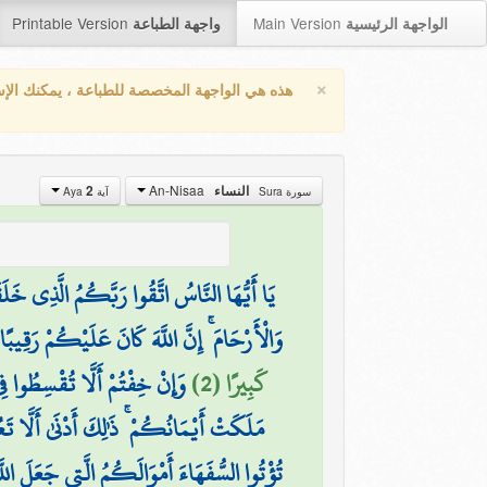
Printable Version
Main Version
الواجهة الرئيسية
واجهة الطباعة
×
هذه هي الواجهة المخصصة للطباعة ، يمكنك الإ
An-Nisaa
2
النساء
سورة Sura
آية Aya
يَا أَيُّهَا النَّاسُ اتَّقُوا رَبَّكُمُ الَّذِي خَلَ
(
وَالْأَرْحَامَ ۚ إِنَّ اللَّهَ كَانَ عَلَيْكُمْ رَقِيبًا
كَبِيرًا (2)
وَإِنْ خِفْتُمْ أَلَّا تُقْسِطُوا ف
مَلَكَتْ أَيْمَانُكُمْ ۚ ذَٰلِكَ أَدْنَىٰ أَلَّا تَع
تُؤْتُوا السُّفَهَاءَ أَمْوَالَكُمُ الَّتِي جَعَلَ اللّ