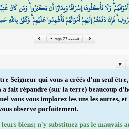
مْ أَمْوَالَهُمْ ۖ وَلَا تَأْكُلُوهَا إِسْرَافًا وَبِدَارًا أَن يَكْبَرُوا ۚ وَمَن كَانَ غَنِ
ْرُوفِ ۚ فَإِذَا دَفَعْتُمْ إِلَيْهِمْ أَمْوَالَهُمْ فَأَشْهِدُوا عَلَيْهِمْ ۚ وَكَفَىٰ بِاللَّهِ حَس
77
الصفحة Page
e Seigneur qui vous a créés d'un seul être, e
là a fait répandre (sur la terre) beaucoup d
l vous vous implorez les uns les autres, et
 vous observe parfaitement.
 leurs biens; n'y substituez pas le mauvais