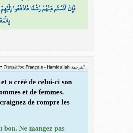
فَإِنْ آنَسْتُم مِّنْهُمْ رُشْدًا فَادْفَعُوا إِلَيْهِ
بِالْمَع
Français - Hamidullah
الترجمة Translation
t a créé de celui-ci son
'hommes et de femmes.
 craignez de rompre les
 au bon. Ne mangez pas