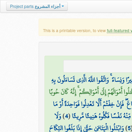
Project parts
أجزاء المشروع
This is a printable version, to view
full-featured 
وَنِسَاءً ۚ وَاتَّقُوا اللَّهَ الَّذِي تَسَاءَلُونَ بِهِ
ُلُوا أَمْوَالَهُمْ إِلَىٰ أَمْوَالِكُمْ ۚ إِنَّهُ كَانَ حُوبًا
فَإِنْ خِفْتُمْ أَلَّا تَعْدِلُوا فَوَاحِدَةً أَوْ مَا
وَلَا
)
4
(
نْهُ نَفْسًا فَكُلُوهُ هَنِيئًا مَّرِيئًا
وَابْتَلُوا الْيَتَامَىٰ حَتَّىٰ إِذَا بَلَغُوا النِّكَاحَ
)
5