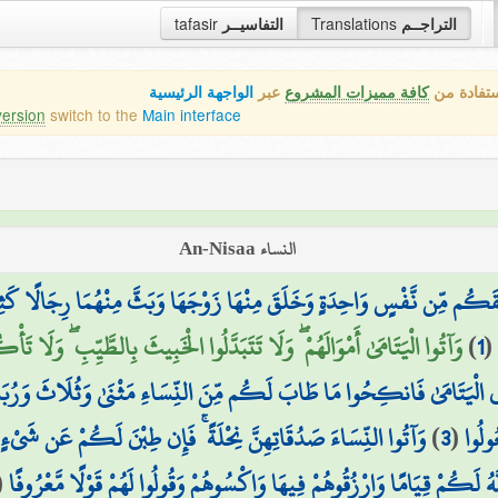
tafasir
التفاسيــر
Translations
التراجــم
ستفادة من
كافة مميزات المشروع
عبر
الواجهة الرئيسية
version
switch to the
Main interface
النساء An-Nisaa
قَكُم مِّن نَّفْسٍ وَاحِدَةٍ وَخَلَقَ مِنْهَا زَوْجَهَا وَبَثَّ مِنْهُمَا رِجَالًا كَثِيرًا 
وَآتُوا الْيَتَامَىٰ أَمْوَالَهُمْ ۖ وَلَا تَتَبَدَّلُوا الْخَبِيثَ بِالطَّيِّبِ ۖ وَلَا تَأْك
)
1
ِي الْيَتَامَىٰ فَانكِحُوا مَا طَابَ لَكُم مِّنَ النِّسَاءِ مَثْنَىٰ وَثُلَاثَ وَرُبَاعَ ۖ 
وَآتُوا النِّسَاءَ صَدُقَاتِهِنَّ نِحْلَةً ۚ فَإِن طِبْنَ لَكُمْ عَن شَيْءٍ مِّ
)
3
(
ُولُوا
(
َهُ لَكُمْ قِيَامًا وَارْزُقُوهُمْ فِيهَا وَاكْسُوهُمْ وَقُولُوا لَهُمْ قَوْلًا مَّعْرُوفًا