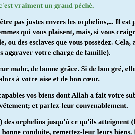
 c'est vraiment un grand péché.
être pas justes envers les orphelins,... Il es
emmes qui vous plaisent, mais, si vous craign
ule, ou des esclaves que vous possédez. Cela, 
as aggraver votre charge de famille).
eur mahr, de bonne grâce. Si de bon gré, el
lors à votre aise et de bon cœur.
capables vos biens dont Allah a fait votre su
 vêtement; et parlez-leur convenablement.
) des orphelins jusqu'à ce qu'ils atteignent 
 bonne conduite, remettez-leur leurs biens. N