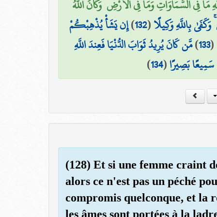
َهِ مَا فِي السَّمَاوَاتِ وَمَا فِي الْأَرْضِ ۚ وَكَانَ اللَّهُ
إِن يَشَأْ يُذْهِبْكُمْ
)
132
(
 وَكَفَىٰ بِاللَّهِ وَكِيلًا
مَّن كَانَ يُرِيدُ ثَوَابَ الدُّنْيَا فَعِندَ اللَّهِ
)
133
(
)
134
(
َهُ سَمِيعًا بَصِيرًا
(128) Et si une femme craint d
alors ce n'est pas un péché pou
compromis quelconque, et la ré
les âmes sont portées à la ladre