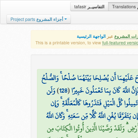
tafasir
التفاسيــر
Translations
Project parts
أجزاء المشروع
زات المشروع
عبر
الواجهة الرئيسية
This is a printable version, to view
full-featured versi
حَ عَلَيْهِمَا أَن يُصْلِحَا بَيْنَهُمَا صُلْحًا ۚ وَالصُّلْحُ
وَلَن
)
128
(
ِنَّ اللَّهَ كَانَ بِمَا تَعْمَلُونَ خَبِيرًا
مِيلُوا كُلَّ الْمَيْلِ فَتَذَرُوهَا كَالْمُعَلَّقَةِ ۚ وَإِن
إِن يَتَفَرَّقَا يُغْنِ اللَّهُ كُلًّا مِّن سَعَتِهِ ۚ وَكَانَ اللَّهُ
أَرْضِ ۗ وَلَقَدْ وَصَّيْنَا الَّذِينَ أُوتُوا الْكِتَابَ مِن