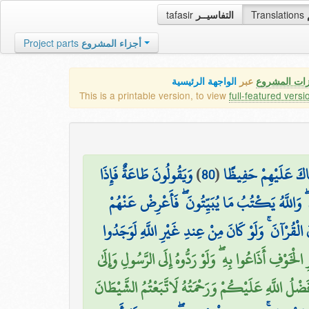
tafasir
التفاسيــر
Translations
Project parts
أجزاء المشروع
زات المشروع
عبر
الواجهة الرئيسية
This is a printable version, to view
full-featured versi
وَيَقُولُونَ طَاعَةٌ فَإِذَا
)
80
(
ْنَاكَ عَلَيْهِمْ حَفِيظًا
ۖ وَاللَّهُ يَكْتُبُ مَا يُبَيِّتُونَ ۖ فَأَعْرِضْ عَنْهُمْ
َ الْقُرْآنَ ۚ وَلَوْ كَانَ مِنْ عِندِ غَيْرِ اللَّهِ لَوَجَدُوا
 الْخَوْفِ أَذَاعُوا بِهِ ۖ وَلَوْ رَدُّوهُ إِلَى الرَّسُولِ وَإِلَىٰ
ا فَضْلُ اللَّهِ عَلَيْكُمْ وَرَحْمَتُهُ لَاتَّبَعْتُمُ الشَّيْطَانَ