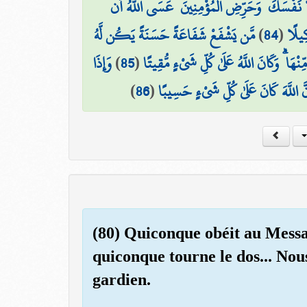
ا نَفْسَكَ ۚ وَحَرِّضِ الْمُؤْمِنِينَ ۖ عَسَى اللَّهُ أَن
مَّن يَشْفَعْ شَفَاعَةً حَسَنَةً يَكُن لَّهُ
)
84
(
ِيلًا
وَإِذَا
)
85
(
َا ۗ وَكَانَ اللَّهُ عَلَىٰ كُلِّ شَيْءٍ مُّقِيتًا
)
86
(
نَّ اللَّهَ كَانَ عَلَىٰ كُلِّ شَيْءٍ حَسِيبًا
(80) Quiconque obéit au Messa
quiconque tourne le dos... No
gardien.