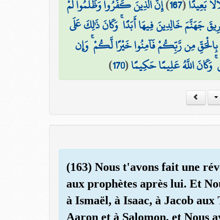
إِنَّ الَّذِينَ كَفَرُوا وَظَلَمُوا لَمْ
)
167
(
لًا بَعِيدًا
َرِيقَ جَهَنَّمَ خَالِدِينَ فِيهَا أَبَدًا ۚ وَكَانَ ذَٰلِكَ عَلَى
بِالْحَقِّ مِن رَّبِّكُمْ فَآمِنُوا خَيْرًا لَّكُمْ ۚ وَإِن
)
170
(
 ۚ وَكَانَ اللَّهُ عَلِيمًا حَكِيمًا
(163) Nous t'avons fait une r
aux prophètes après lui. Et No
à Ismaël, à Isaac, à Jacob aux 
Aaron et à Salomon, et Nous a