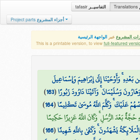
tafasir
التفاسيــر
Translations
Project parts
أجزاء المشروع
زات المشروع
عبر
الواجهة الرئيسية
This is a printable version, to view
full-featured versi
۞  بَعْدِهِ ۚ وَأَوْحَيْنَا إِلَىٰ إِبْرَاهِيمَ وَإِسْمَاعِيلَ
)
163
(
ارُونَ وَسُلَيْمَانَ ۚ وَآتَيْنَا دَاوُودَ زَبُورًا
)
164
(
ُمْ عَلَيْكَ ۚ وَكَلَّمَ اللَّهُ مُوسَىٰ تَكْلِيمًا
 حُجَّةٌ بَعْدَ الرُّسُلِ ۚ وَكَانَ اللَّهُ عَزِيزًا حَكِيمًا
)
166
(
وَالْمَلَائِكَةُ يَشْهَدُونَ ۚ وَكَفَىٰ بِاللَّهِ شَهِيدًا