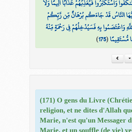
َنكَفُوا وَاسْتَكْبَرُوا فَيُعَذِّبُهُمْ عَذَابًا أَلِيمًا وَلَا
َيُّهَا النَّاسُ قَدْ جَاءَكُم بُرْهَانٌ مِّن رَّبِّكُمْ
اللَّهِ وَاعْتَصَمُوا بِهِ فَسَيُدْخِلُهُمْ فِي رَحْمَةٍ مِّنْهُ
)
175
(
ا مُّسْتَقِيمًا
(171) O gens du Livre (Chrétie
religion, et ne dites d'Allah qu
Marie, n'est qu'un Messager d'
Marie, et un souffle (de vie) 