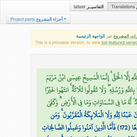
tafasir
التفاسيــر
Translations
Project parts
أجزاء المشروع
زات المشروع
عبر
الواجهة الرئيسية
This is a printable version, to view
full-featured versi
هِ إِلَّا الْحَقَّ ۚ إِنَّمَا الْمَسِيحُ عِيسَى ابْنُ مَرْيَمَ
 بِاللَّهِ وَرُسُلِهِ ۖ وَلَا تَقُولُوا ثَلَاثَةٌ ۚ انتَهُوا خَيْرًا
دٌ ۘ لَّهُ مَا فِي السَّمَاوَاتِ وَمَا فِي الْأَرْضِ ۗ وَكَفَىٰ
ًا لِّلَّهِ وَلَا الْمَلَائِكَةُ الْمُقَرَّبُونَ ۚ وَمَن
فَأَمَّا الَّذِينَ آمَنُوا وَعَمِلُوا الصَّالِحَاتِ
)
172
(
عًا