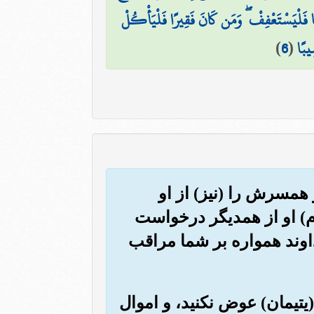
يًّا فَلْيَسْتَعْفِفْ ۖ وَمَن كَانَ فَقِيرًا فَلْيَأْكُلْ
ِيبًا
(
6
)
 همسرش را (نیز) از او
نام) او از همدیگر درخواست
اوند همواره بر شما مراقب
ک (یتیمان) عوض نکنید، و اموال