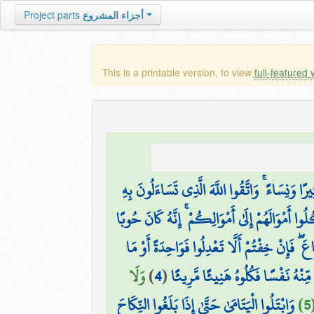
أجزاء المشروع
Project parts
This is a printable version, to view
full-featured 
وَنِسَاءً ۚ وَاتَّقُوا اللَّهَ الَّذِي تَسَاءَلُونَ بِهِ
ُلُوا أَمْوَالَهُمْ إِلَىٰ أَمْوَالِكُمْ ۚ إِنَّهُ كَانَ حُوبًا
فَإِنْ خِفْتُمْ أَلَّا تَعْدِلُوا فَوَاحِدَةً أَوْ مَا
نْهُ نَفْسًا فَكُلُوهُ هَنِيئًا مَّرِيئًا
(
4
)
وَلَا
)
وَابْتَلُوا الْيَتَامَىٰ حَتَّىٰ إِذَا بَلَغُوا النِّكَاحَ