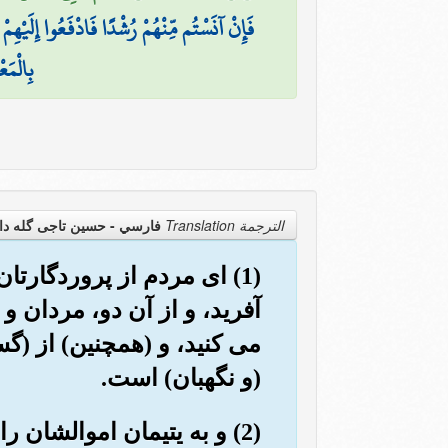
فَإِنْ آنَسْتُم مِّنْهُمْ رُشْدًا فَادْفَعُوا إِلَيْهِ
بِالْمَع
الترجمة Translation
فارسي - حسین تاجی گله دا
(1) ای مردم از پروردگارت
آفرید، و از آن دو، مردان و
می کنید، و (همچنین) از (گ
(و نگهبان) است.
(2) و به یتیمان اموالشان ر