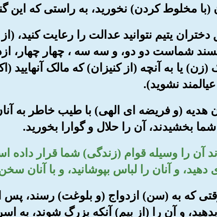
ن (با مخلوط کردن) نخورید، به راستی که این گ
ق دختران یتیم نتوانید عدالت را رعایت کنید، (از
 پسند شماست دو دو، و سه سه ، چهار چهار، ازدو
(زن) یا به آنچه (از کنیزان) که مالک آنهایید (اکت
عیالمند نشوید).
نوان هدیه (و فریضه ای الهی) با طیب خاطر به آن
شما بخشیدند، آن را حلال و گوارا بخورید.
اوند آن را وسیله قوام (زندگی) شما قرار داده 
زی دهید، و آنان را لباس بپوشانید، و با آنان سخ
 تا وقتی که به (سن) ازدواج (و بلوغت) رسند، پس
ن بدهید، و آن را (از بیم) آنکه بزرگ شوند، به 