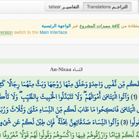
التراجــم
Translations
التفاسيــر
tafasir
ستفادة من
كافة مميزات المشروع
عبر
الواجهة الرئيسية
version
switch to the
Main interface
النساء An-Nisaa
قَكُم مِّن نَّفْسٍ وَاحِدَةٍ وَخَلَقَ مِنْهَا زَوْجَهَا وَبَثَّ مِنْهُمَا رِجَالًا كَثِيرًا 
1
)
وَآتُوا الْيَتَامَىٰ أَمْوَالَهُمْ ۖ وَلَا تَتَبَدَّلُوا الْخَبِيثَ بِالطَّيِّبِ ۖ وَلَا تَأْك
ِي الْيَتَامَىٰ فَانكِحُوا مَا طَابَ لَكُم مِّنَ النِّسَاءِ مَثْنَىٰ وَثُلَاثَ وَرُبَاعَ ۖ 
ُولُوا
(
3
)
وَآتُوا النِّسَاءَ صَدُقَاتِهِنَّ نِحْلَةً ۚ فَإِن طِبْنَ لَكُمْ عَن شَيْءٍ مِّ
َهُ لَكُمْ قِيَامًا وَارْزُقُوهُمْ فِيهَا وَاكْسُوهُمْ وَقُولُوا لَهُمْ قَوْلًا مَّعْرُوفًا (5