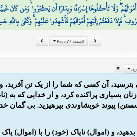
مْ أَمْوَالَهُمْ ۖ وَلَا تَأْكُلُوهَا إِسْرَافًا وَبِدَارًا أَن يَكْبَرُوا ۚ وَمَن كَانَ غَنِ
ْرُوفِ ۚ فَإِذَا دَفَعْتُمْ إِلَيْهِمْ أَمْوَالَهُمْ فَأَشْهِدُوا عَلَيْهِمْ ۚ وَكَفَىٰ بِاللَّهِ حَس
77
الصفحة Page
ری
ان بترسید، آن کسی که شما را از یک تن آفرید، و
 زنان بسیاری پراکنده کرد، و از خدایی که به (
سستن) پیوند خویشاوندی بپرهیزید. بی گمان خد
ا بدهید، و (اموال) ناپاک (خود) را با (اموال) پا