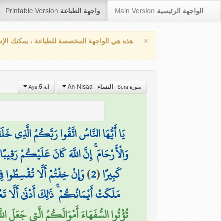
Printable Version
Main Version
الواجهة الرئيسية
واجهة الطباعة
×
هذه هي الواجهة المخصصة للطباعة ، يمكنك الإ
An-Nisaa
النساء
5
سورة Sura
آية Aya
يَا أَيُّهَا النَّاسُ اتَّقُوا رَبَّكُمُ الَّذِي خَلَ
وَالْأَرْحَامَ ۚ إِنَّ اللَّهَ كَانَ عَلَيْكُمْ رَقِيبًا
(
كَبِيرًا
(
2
)
وَإِنْ خِفْتُمْ أَلَّا تُقْسِطُوا ف
مَلَكَتْ أَيْمَانُكُمْ ۚ ذَٰلِكَ أَدْنَىٰ أَلَّا تَع
تُؤْتُوا السُّفَهَاءَ أَمْوَالَكُمُ الَّتِي جَعَلَ اللّ