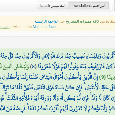
التراجــم
Translations
التفاسيــر
tafasir
ستفادة من
كافة مميزات المشروع
عبر
الواجهة الرئيسية
version
switch to the
Main interface
َقْرَبُونَ وَلِلنِّسَاءِ نَصِيبٌ مِّمَّا تَرَكَ الْوَالِدَانِ وَالْأَقْرَبُونَ مِمَّا قَلَّ مِنْه
َاكِينُ فَارْزُقُوهُم مِّنْهُ وَقُولُوا لَهُمْ قَوْلًا مَّعْرُوفًا
(
8
)
وَلْيَخْشَ الَّذِينَ لَو
دِيدًا (9)
إِنَّ الَّذِينَ يَأْكُلُونَ أَمْوَالَ الْيَتَامَىٰ ظُلْمًا إِنَّمَا يَأْكُلُونَ 
ُ حَظِّ الْأُنثَيَيْنِ ۚ فَإِن كُنَّ نِسَاءً فَوْقَ اثْنَتَيْنِ فَلَهُنَّ ثُلُثَا مَا تَرَكَ ۖ
كَانَ لَهُ وَلَدٌ ۚ فَإِن لَّمْ يَكُن لَّهُ وَلَدٌ وَوَرِثَهُ أَبَوَاهُ فَلِأُمِّهِ الثُّلُثُ ۚ فَ
ُمْ وَأَبْنَاؤُكُمْ لَا تَدْرُونَ أَيُّهُمْ أَقْرَبُ لَكُمْ نَفْعًا ۚ فَرِيضَةً مِّنَ اللَّهِ