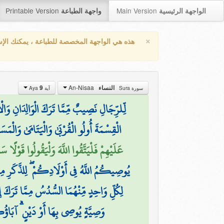
Printable Version
Main Version
الواجهة الرئيسية
واجهة الطباعة
×
هذه هي الواجهة المخصصة للطباعة ، يمكنك الإ
An-Nisaa
النساء
9
سورة Sura
آية Aya
لِّلرِّجَالِ نَصِيبٌ مِّمَّا تَرَكَ الْوَالِدَانِ وَالْأ
الْقِسْمَةَ أُولُو الْقُرْبَىٰ وَالْيَتَامَىٰ وَالْمَس
عَلَيْهِمْ فَلْيَتَّقُوا اللَّهَ وَلْيَقُولُوا قَوْلًا سَ
يُوصِيكُمُ اللَّهُ فِي أَوْلَادِكُمْ ۖ لِلذَّكَرِ مِثْل
لِكُلِّ وَاحِدٍ مِّنْهُمَا السُّدُسُ مِمَّا تَرَكَ إِن 
وَصِيَّةٍ يُوصِي بِهَا أَوْ دَيْنٍ ۗ آبَاؤُك