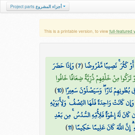
أجزاء المشروع
Project parts
This is a printable version, to view
full-featured 
ُ أَوْ كَثُرَ ۚ نَصِيبًا مَّفْرُوضًا
(
7
)
وَإِذَا حَضَرَ
ْ تَرَكُوا مِنْ خَلْفِهِمْ ذُرِّيَّةً ضِعَافًا خَافُوا
فِي بُطُونِهِمْ نَارًا ۖ وَسَيَصْلَوْنَ سَعِيرًا
(
10
)
 وَإِن كَانَتْ وَاحِدَةً فَلَهَا النِّصْفُ ۚ وَلِأَبَوَيْهِ
إِن كَانَ لَهُ إِخْوَةٌ فَلِأُمِّهِ السُّدُسُ ۚ مِن بَعْدِ
 ۗ إِنَّ اللَّهَ كَانَ عَلِيمًا حَكِيمًا
(
11
)