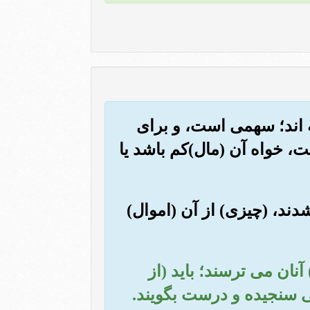
ته اند؛ سهمی است، و برای
ت، خواه آن (مال)کم باشد یا
دند، (چیزی) از آن (اموال)
 آنان می ترسند؛ باید (از
نی سنجیده و درست بگویند.