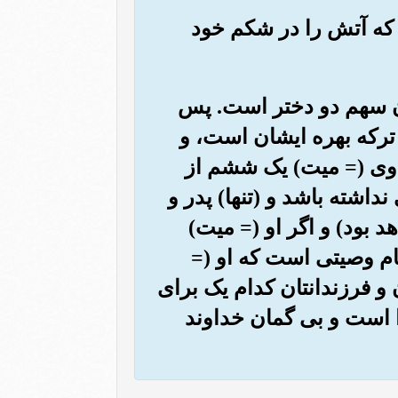
ت که آتش را در شکم خود
ون سهم دو دختر است. پس
 ترکه بهره ایشان است، و
ر وی (= میت) یک ششم از
اشته باشد و (تنها) پدر و
 بود) و اگر او (= میت)
م وصیتی است که او (=
و فرزندانتان کدام یک برای
ا است و بی گمان خداوند