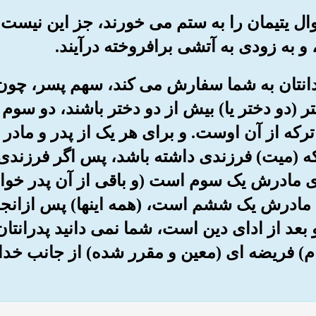
اموال یتیمان را به ستم می خورند، جز این نیس
و به زودی به آتشی برافروخته درآیند.
رزندانتان به شما سفارش می کند، سهم پسر، چ
ر (دو دختر یا) بیش از دو دختر باشند، دو سوم
 ترکه از آن اوست. و برای هر یک از پدر و ماد
 (میت) فرزندی داشته باشد، پس اگر فرزندی ند
ی مادرش یک سوم است (و باقی از آن پدر خواهد
 مادرش یک ششم است، (همه اینها) پس ازانجا
عد از ادای دین است، شما نمی دانید پدرانتان 
ام) فریضه ای (معین و مقرر شده) از جانب خد