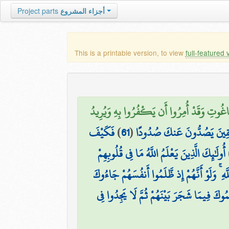
أجزاء المشروع
Project parts
This is a printable version, to view
full-featured 
لطَّاغُوتِ وَقَدْ أُمِرُوا أَن يَكْفُرُوا بِهِ وَيُرِيدُ
مُنَافِقِينَ يَصُدُّونَ عَنكَ صُدُودًا
(
61
)
فَكَيْفَ
أُولَٰئِكَ الَّذِينَ يَعْلَمُ اللَّهُ مَا فِي قُلُوبِهِمْ
َّهِ ۚ وَلَوْ أَنَّهُمْ إِذ ظَّلَمُوا أَنفُسَهُمْ جَاءُوكَ
مُوكَ فِيمَا شَجَرَ بَيْنَهُمْ ثُمَّ لَا يَجِدُوا فِي