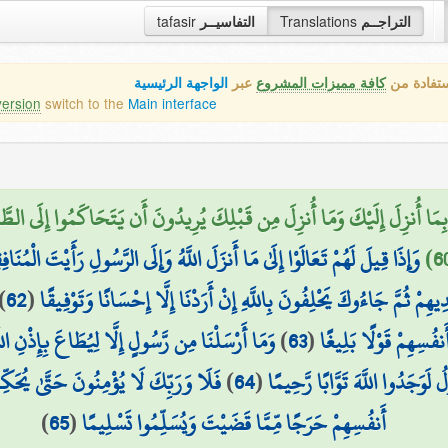
التراجــم
Translations
التفاسيــر
tafasir
ستفادة من
كافة مميزات المشروع
عبر
الواجهة الرئيسية
version
switch to the
Main interface
َنُوا بِمَا أُنزِلَ إِلَيْكَ وَمَا أُنزِلَ مِن قَبْلِكَ يُرِيدُونَ أَن يَتَحَاكَمُوا إِلَى ا
وَإِذَا قِيلَ لَهُمْ تَعَالَوْا إِلَىٰ مَا أَنزَلَ اللَّهُ وَإِلَى الرَّسُولِ رَأَيْتَ الْ
يهِمْ ثُمَّ جَاءُوكَ يَحْلِفُونَ بِاللَّهِ إِنْ أَرَدْنَا إِلَّا إِحْسَانًا وَتَوْفِيقًا
(
62
)
نفُسِهِمْ قَوْلًا بَلِيغًا
(
63
)
وَمَا أَرْسَلْنَا مِن رَّسُولٍ إِلَّا لِيُطَاعَ بِإِذْنِ الل
ُ لَوَجَدُوا اللَّهَ تَوَّابًا رَّحِيمًا
(
64
)
فَلَا وَرَبِّكَ لَا يُؤْمِنُونَ حَتَّىٰ يُحَكِّ
أَنفُسِهِمْ حَرَجًا مِّمَّا قَضَيْتَ وَيُسَلِّمُوا تَسْلِيمًا
(
65
)