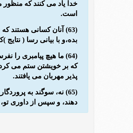
خدا یاد می کنند که منظور م
است.
(63) آنان کسانی هستند ک
بده،و با بیانی رسا ( نتایج 
(64) ما هیچ پیامبری را ن
که بر خویشتن ستم می کردند
پذیر مهربان می یافتند.
(65) نه، سوگند به پروردگ
دهند، و سپس از داوری تو، د