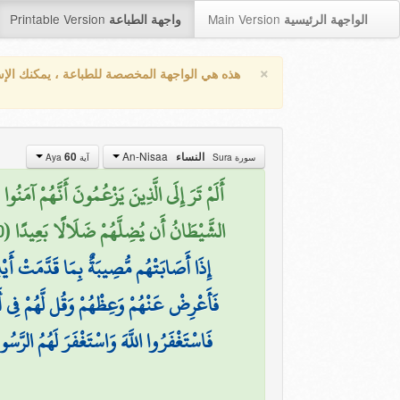
Printable Version
Main Version
الواجهة الرئيسية
واجهة الطباعة
×
هذه هي الواجهة المخصصة للطباعة ، يمكنك الإ
An-Nisaa
النساء
60
سورة Sura
آية Aya
أَلَمْ تَرَ إِلَى الَّذِينَ يَزْعُمُونَ أَنَّهُمْ آم
الشَّيْطَانُ أَن يُضِلَّهُمْ ضَلَالًا بَعِيدًا (60)
إِذَا أَصَابَتْهُم مُّصِيبَةٌ بِمَا قَدَّمَتْ أَيْدِ
فَأَعْرِضْ عَنْهُمْ وَعِظْهُمْ وَقُل لَّهُمْ فِي أَ
فَاسْتَغْفَرُوا اللَّهَ وَاسْتَغْفَرَ لَهُمُ الرَّسُول