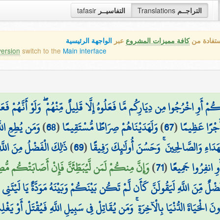
التراجــم
Translations
التفاسيــر
tafasir
ستفادة من
كافة مميزات المشروع
عبر
الواجهة الرئيسية
version
switch to the
Main interface
َكُمْ أَوِ اخْرُجُوا مِن دِيَارِكُم مَّا فَعَلُوهُ إِلَّا قَلِيلٌ مِّنْهُمْ ۖ وَلَوْ أَنَّهُمْ فَع
ا أَجْرًا عَظِيمًا
(
67
)
وَلَهَدَيْنَاهُمْ صِرَاطًا مُّسْتَقِيمًا
(
68
)
وَمَن يُطِعِ اللَّه
ُهَدَاءِ وَالصَّالِحِينَ ۚ وَحَسُنَ أُولَٰئِكَ رَفِيقًا
(
69
)
ذَٰلِكَ الْفَضْلُ مِنَ اللَّهِ 
ِ انفِرُوا جَمِيعًا
(
71
)
وَإِنَّ مِنكُمْ لَمَن لَّيُبَطِّئَنَّ فَإِنْ أَصَابَتْكُم مُّصِيب
لٌ مِّنَ اللَّهِ لَيَقُولَنَّ كَأَن لَّمْ تَكُن بَيْنَكُمْ وَبَيْنَهُ مَوَدَّةٌ يَا لَيْتَنِ
ُونَ الْحَيَاةَ الدُّنْيَا بِالْآخِرَةِ ۚ وَمَن يُقَاتِلْ فِي سَبِيلِ اللَّهِ فَيُقْتَلْ أَوْ ي