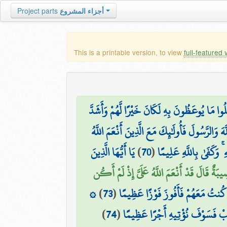
أجزاء المشروع
Project parts
This is a printable version, to view
full-featured 
َلُوا مَا يُوعَظُونَ بِهِ لَكَانَ خَيْرًا لَّهُمْ وَأَشَدَّ
َ وَالرَّسُولَ فَأُولَٰئِكَ مَعَ الَّذِينَ أَنْعَمَ اللَّهُ
ۚ وَكَفَىٰ بِاللَّهِ عَلِيمًا
(
70
)
يَا أَيُّهَا الَّذِينَ
َةٌ قَالَ قَدْ أَنْعَمَ اللَّهُ عَلَيَّ إِذْ لَمْ أَكُن
ي كُنتُ مَعَهُمْ فَأَفُوزَ فَوْزًا عَظِيمًا
(
73
)
۞
َغْلِبْ فَسَوْفَ نُؤْتِيهِ أَجْرًا عَظِيمًا
(
74
)