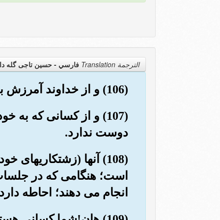
الترجمة Translation
فارسي - حسین تاجی گله دا
(106) و از خداوند آمرزش بخواه، حقا که خداوند، آمرزنده ی مهربان است.
(107) و از کسانی که به 
دوست ندارد.
(108) آنها (زشتکاریهای خ
است؛ هنگامی که در جلسات ش
انجام می دهند؛ احاطه دارد.
(109) هان!شما کسانی هس