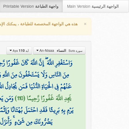
Printable Version
Main Version
الواجهة الرئيسية
واجهة الطباعة
×
هذه هي الواجهة المخصصة للطباعة ، يمكنك الإ
An-Nisaa
النساء
110
سورة Sura
آية Aya
وَاسْتَغْفِرِ اللَّهَ ۖ إِنَّ اللَّهَ كَانَ غَفُورًا رَّح
مِنَ النَّاسِ وَلَا يَسْتَخْفُونَ مِنَ اللَّهِ وَهُ
عَنْهُمْ فِي الْحَيَاةِ الدُّنْيَا فَمَن يُجَادِلُ ال
يَجِدِ اللَّهَ غَفُورًا رَّحِيمًا (110)
وَمَن يَكْ
يَرْمِ بِهِ بَرِيئًا فَقَدِ احْتَمَلَ بُهْتَانًا وَإِثْمًا
يَضُرُّونَكَ مِن شَيْءٍ ۚ وَأَنزَلَ 