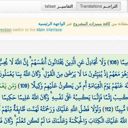
التراجــم
Translations
التفاسيــر
tafasir
ستفادة من
كافة مميزات المشروع
عبر
الواجهة الرئيسية
version
switch to the
Main interface
ِيمًا
(
106
)
وَلَا تُجَادِلْ عَنِ الَّذِينَ يَخْتَانُونَ أَنفُسَهُمْ ۚ إِنَّ اللَّهَ لَا يُحِ
وَ مَعَهُمْ إِذْ يُبَيِّتُونَ مَا لَا يَرْضَىٰ مِنَ الْقَوْلِ ۚ وَكَانَ اللَّهُ بِمَا يَعْمَلُو
لَّهَ عَنْهُمْ يَوْمَ الْقِيَامَةِ أَم مَّن يَكُونُ عَلَيْهِمْ وَكِيلًا
(
109
)
وَمَن يَعْمَل
سِبْ إِثْمًا فَإِنَّمَا يَكْسِبُهُ عَلَىٰ نَفْسِهِ ۚ وَكَانَ اللَّهُ عَلِيمًا حَكِيمًا
(
 مُّبِينًا
(
112
)
وَلَوْلَا فَضْلُ اللَّهِ عَلَيْكَ وَرَحْمَتُهُ لَهَمَّت طَّائِفَةٌ مِّنْهُمْ
اللَّهُ عَلَيْكَ الْكِتَابَ وَالْحِكْمَةَ وَعَلَّمَكَ مَا لَمْ تَكُن تَعْلَمُ ۚ وَكَانَ ف