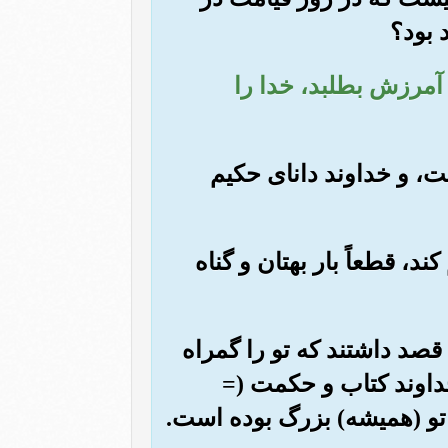
 بود؟
د آمرزش بطلبد، خدا را
ت، و خداوند دانای حکیم
د، قطعاً بار بهتان و گناه
 قصد داشتند که تو را گمراه
خداوند کتاب و حکمت (=
 تو (همیشه) بزرگ بوده است.