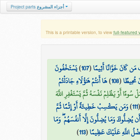
أجزاء المشروع
Project parts
This is a printable version, to view
full-featured 
بُّ مَن كَانَ خَوَّانًا أَثِيمًا
(
107
)
يَسْتَخْفُونَ
نَ مُحِيطًا
(
108
)
هَا أَنتُمْ هَٰؤُلَاءِ جَادَلْتُمْ
ْ سُوءًا أَوْ يَظْلِمْ نَفْسَهُ ثُمَّ يَسْتَغْفِرِ اللَّهَ
111
)
وَمَن يَكْسِبْ خَطِيئَةً أَوْ إِثْمًا ثُمَّ
 أَن يُضِلُّوكَ وَمَا يُضِلُّونَ إِلَّا أَنفُسَهُمْ ۖ وَمَا
َضْلُ اللَّهِ عَلَيْكَ عَظِيمًا
(
113
)