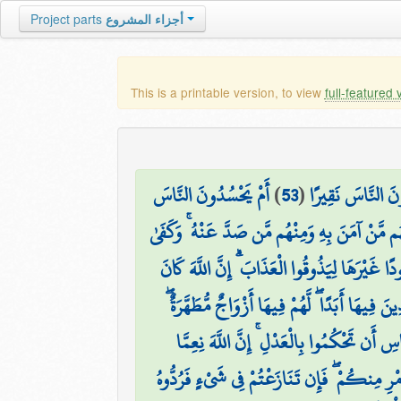
أجزاء المشروع
Project parts
This is a printable version, to view
full-featured 
ونَ النَّاسَ نَقِيرًا
(
53
)
أَمْ يَحْسُدُونَ النَّاسَ
ُم مَّنْ آمَنَ بِهِ وَمِنْهُم مَّن صَدَّ عَنْهُ ۚ وَكَفَىٰ
غَيْرَهَا لِيَذُوقُوا الْعَذَابَ ۗ إِنَّ اللَّهَ كَانَ
ِيهَا أَبَدًا ۖ لَّهُمْ فِيهَا أَزْوَاجٌ مُّطَهَّرَةٌ ۖ
سِ أَن تَحْكُمُوا بِالْعَدْلِ ۚ إِنَّ اللَّهَ نِعِمَّا
أَمْرِ مِنكُمْ ۖ فَإِن تَنَازَعْتُمْ فِي شَيْءٍ فَرُدُّوهُ