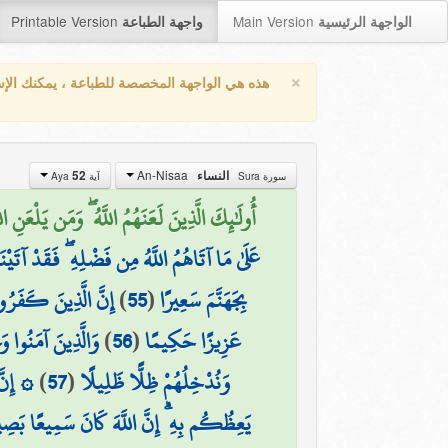
Printable Version
Main Version
الواجهة الرئيسية
واجهة الطباعة
×
هذه هي الواجهة المخصصة للطباعة ، يمكنك الإ
An-Nisaa
النساء
52
سورة Sura
آية Aya
أُولَٰئِكَ الَّذِينَ لَعَنَهُمُ اللَّهُ ۖ وَمَن يَلْعَنِ الل
عَلَىٰ مَا آتَاهُمُ اللَّهُ مِن فَضْلِهِ ۖ فَقَدْ آتَيْ
بِجَهَنَّمَ سَعِيرًا
(
55
)
إِنَّ الَّذِينَ كَفَرُوا
عَزِيزًا حَكِيمًا
(
56
)
وَالَّذِينَ آمَنُوا وَ
وَنُدْخِلُهُمْ ظِلًّا ظَلِيلًا
(
57
)
۞ إِنَّ 
يَعِظُكُم بِهِ ۗ إِنَّ اللَّهَ كَانَ سَمِيعًا بَصِي