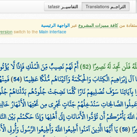
التراجــم
Translations
التفاسيــر
tafasir
ستفادة من
كافة مميزات المشروع
عبر
الواجهة الرئيسية
version
switch to the
Main interface
َّهُ فَلَن تَجِدَ لَهُ نَصِيرًا (52)
أَمْ لَهُمْ نَصِيبٌ مِّنَ الْمُلْكِ فَإِذًا لَّا يُؤْتُ
نَا آلَ إِبْرَاهِيمَ الْكِتَابَ وَالْحِكْمَةَ وَآتَيْنَاهُم مُّلْكًا عَظِيمًا
(
54
)
فَمِنْه
 بِآيَاتِنَا سَوْفَ نُصْلِيهِمْ نَارًا كُلَّمَا نَضِجَتْ جُلُودُهُم بَدَّلْنَاهُمْ جُلُودًا 
عَمِلُوا الصَّالِحَاتِ سَنُدْخِلُهُمْ جَنَّاتٍ تَجْرِي مِن تَحْتِهَا الْأَنْهَارُ خَالِدِينَ ف
اللَّهَ يَأْمُرُكُمْ أَن تُؤَدُّوا الْأَمَانَاتِ إِلَىٰ أَهْلِهَا وَإِذَا حَكَمْتُم بَيْنَ النَّا
رًا
(
58
)
يَا أَيُّهَا الَّذِينَ آمَنُوا أَطِيعُوا اللَّهَ وَأَطِيعُوا الرَّسُولَ وَأُولِي الْ