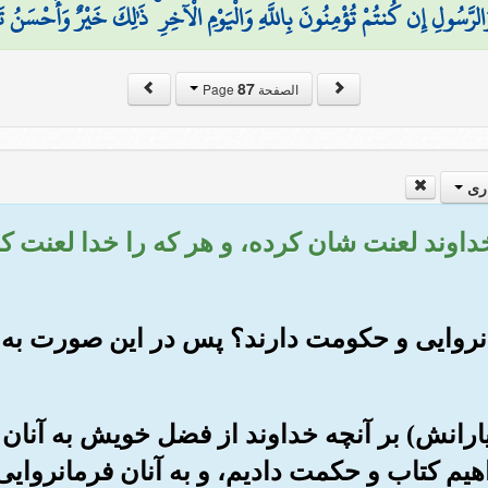
وَالرَّسُولِ إِن كُنتُمْ تُؤْمِنُونَ بِاللَّهِ وَالْيَوْمِ الْآخِرِ ۚ ذَٰلِكَ خَيْرٌ وَأَحْسَنُ تَ
87
الصفحة Page
ری
ه خداوند لعنت شان کرده، و هر که را خدا لعنت ک
ز فرمانروایی و حکومت دارند؟ پس در این صورت 
بر و یارانش) بر آنچه خداوند از فضل خویش به آ
اهیم کتاب و حکمت دادیم، و به آنان فرمانروای