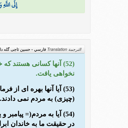
إِلَى اللَّهِ 
الترجمة Translation
فارسي - حسین تاجی گله دا
(52) آنها کسانی هستند ک
نخواهی یافت.
(53) آیا آنها بهره ای ا
(چیزی) به مردم نمی دادند.
(54) آیا به مردم(= پیام
در حقیقت ما به خاندان ابر