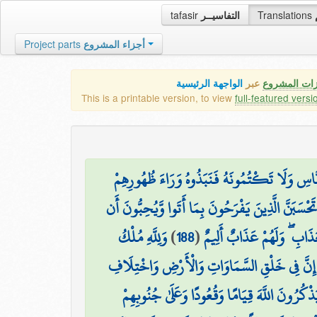
tafasir
التفاسيــر
Translations
Project parts
أجزاء المشروع
زات المشروع
عبر
الواجهة الرئيسية
This is a printable version, to view
full-featured versi
 لِلنَّاسِ وَلَا تَكْتُمُونَهُ فَنَبَذُوهُ وَرَاءَ ظُهُورِهِمْ
تَحْسَبَنَّ الَّذِينَ يَفْرَحُونَ بِمَا أَتَوا وَّيُحِبُّونَ أَن
وَلِلَّهِ مُلْكُ
)
188
(
عَذَابِ ۖ وَلَهُمْ عَذَابٌ أَلِيمٌ
إِنَّ فِي خَلْقِ السَّمَاوَاتِ وَالْأَرْضِ وَاخْتِلَافِ
يَذْكُرُونَ اللَّهَ قِيَامًا وَقُعُودًا وَعَلَىٰ جُنُوبِهِمْ