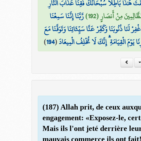
قْتَ هَٰذَا بَاطِلًا سُبْحَانَكَ فَقِنَا عَذَابَ النَّارِ
لظَّالِمِينَ مِنْ أَنصَارٍ (192
رَّبَّنَا إِنَّنَا سَمِعْنَا
ِرْ لَنَا ذُنُوبَنَا وَكَفِّرْ عَنَّا سَيِّئَاتِنَا وَتَوَفَّنَا مَعَ
)
194
(
نَا يَوْمَ الْقِيَامَةِ ۗ إِنَّكَ لَا تُخْلِفُ الْمِيعَادَ
(187) Allah prit, de ceux auxqu
engagement: «Exposez-le, certe
Mais ils l'ont jeté derrière leu
mauvais commerce ils ont fait