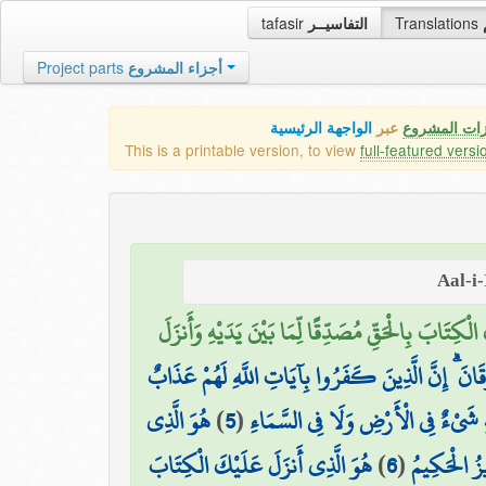
tafasir
التفاسيــر
Translations
Project parts
أجزاء المشروع
زات المشروع
عبر
الواجهة الرئيسية
This is a printable version, to view
full-featured versi
الْكِتَابَ بِالْحَقِّ مُصَدِّقًا لِّمَا بَيْنَ يَدَيْهِ وَأَنزَلَ
انَ ۗ إِنَّ الَّذِينَ كَفَرُوا بِآيَاتِ اللَّهِ لَهُمْ عَذَابٌ
هُوَ الَّذِي
)
5
(
يْهِ شَيْءٌ فِي الْأَرْضِ وَلَا فِي السَّمَاءِ
هُوَ الَّذِي أَنزَلَ عَلَيْكَ الْكِتَابَ
)
6
(
يزُ الْحَكِيمُ