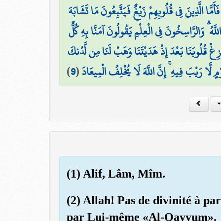
مَّا الَّذِينَ فِي قُلُوبِهِمْ زَيْغٌ فَيَتَّبِعُونَ مَا تَشَابَهَ
َا اللَّهُ ۗ وَالرَّاسِخُونَ فِي الْعِلْمِ يَقُولُونَ آمَنَّا بِهِ كُلٌّ
تُزِغْ قُلُوبَنَا بَعْدَ إِذْ هَدَيْتَنَا وَهَبْ لَنَا مِن لَّدُنكَ
)
9
(
ْمٍ لَّا رَيْبَ فِيهِ ۚ إِنَّ اللَّهَ لَا يُخْلِفُ الْمِيعَادَ
(1) Alif, Lâm, Mîm.
(2) Allah! Pas de divinité à par
par Lui-même «Al-Qayyum».