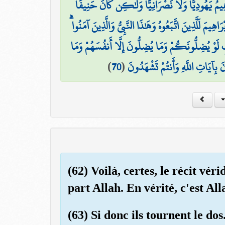
هِيمُ يَهُودِيًّا وَلَا نَصْرَانِيًّا وَلَٰكِن كَانَ حَنِيفًا
بْرَاهِيمَ لَلَّذِينَ اتَّبَعُوهُ وَهَٰذَا النَّبِيُّ وَالَّذِينَ آمَنُوا
 لَوْ يُضِلُّونَكُمْ وَمَا يُضِلُّونَ إِلَّا أَنفُسَهُمْ وَمَا
)
70
(
بِآيَاتِ اللَّهِ وَأَنتُمْ تَشْهَدُونَ
(62) Voilà, certes, le récit véri
part Allah. En vérité, c'est All
(63) Si donc ils tournent le dos