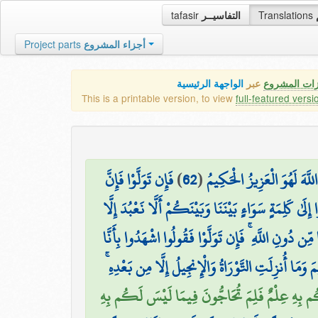
tafasir
التفاسيــر
Translations
Project parts
أجزاء المشروع
زات المشروع
عبر
الواجهة الرئيسية
This is a printable version, to view
full-featured versi
فَإِن تَوَلَّوْا فَإِنَّ
)
62
(
اللَّهَ لَهُوَ الْعَزِيزُ الْحَكِيمُ
ِلَىٰ كَلِمَةٍ سَوَاءٍ بَيْنَنَا وَبَيْنَكُمْ أَلَّا نَعْبُدَ إِلَّا
مِّن دُونِ اللَّهِ ۚ فَإِن تَوَلَّوْا فَقُولُوا اشْهَدُوا بِأَنَّا
مَ وَمَا أُنزِلَتِ التَّوْرَاةُ وَالْإِنجِيلُ إِلَّا مِن بَعْدِهِ
ُم بِهِ عِلْمٌ فَلِمَ تُحَاجُّونَ فِيمَا لَيْسَ لَكُم بِهِ