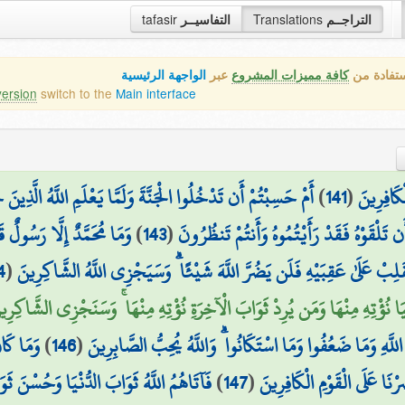
tafasir
التفاسيــر
Translations
التراجــم
ستفادة من
كافة مميزات المشروع
عبر
الواجهة الرئيسية
version
switch to the
Main interface
أَمْ حَسِبْتُمْ أَن تَدْخُلُوا الْجَنَّةَ وَلَمَّا يَعْلَمِ اللَّهُ الَّذِ
)
141
(
كَافِرِينَ
وَمَا مُحَمَّدٌ إِلَّا رَسُولٌ 
)
143
(
 تَلْقَوْهُ فَقَدْ رَأَيْتُمُوهُ وَأَنتُمْ تَنظُرُونَ
4
(
َلِبْ عَلَىٰ عَقِبَيْهِ فَلَن يَضُرَّ اللَّهَ شَيْئًا ۗ وَسَيَجْزِي اللَّهُ الشَّاكِرِينَ
نْيَا نُؤْتِهِ مِنْهَا وَمَن يُرِدْ ثَوَابَ الْآخِرَةِ نُؤْتِهِ مِنْهَا ۚ وَسَنَجْزِي الشَّاكِرِينَ
وَمَا كَانَ
)
146
(
لَّهِ وَمَا ضَعُفُوا وَمَا اسْتَكَانُوا ۗ وَاللَّهُ يُحِبُّ الصَّابِرِينَ
فَآتَاهُمُ اللَّهُ ثَوَابَ الدُّنْيَا وَحُسْنَ ثَوَ
)
147
(
رْنَا عَلَى الْقَوْمِ الْكَافِرِينَ