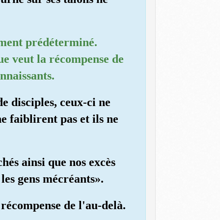
.
oment prédéterminé.
ue veut la récompense de
nnaissants.
 disciples, ceux-ci ne
e faiblirent pas et ils ne
chés ainsi que nos excès
 les gens mécréants».
e récompense de l'au-delà.