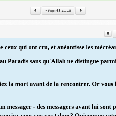
68
الصفحة Page
ie ceux qui ont cru, et anéantisse les mécréan
u Paradis sans qu'Allah ne distingue parmi 
iez la mort avant de la rencontrer. Or vous l
messager - des messagers avant lui sont pas
ourneriez-vous sur vos talons? Quiconque reto