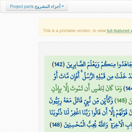
Project parts
أجزاء المشروع
This is a printable version, to view
full-featured 
)
142
(
ينَ جَاهَدُوا مِنكُمْ وَيَعْلَمَ الصَّابِرِينَ
قَدْ خَلَتْ مِن قَبْلِهِ الرُّسُلُ ۚ أَفَإِن مَّاتَ أَوْ
وَمَا كَانَ لِنَفْسٍ أَن تَمُوتَ إِلَّا بِإِذْنِ
)
14
 (145
وَكَأَيِّن مِّن نَّبِيٍّ قَاتَلَ مَعَهُ رِبِّيُّونَ
 قَوْلَهُمْ إِلَّا أَن قَالُوا رَبَّنَا اغْفِرْ لَنَا ذُنُوبَنَا
)
148
(
ابِ الْآخِرَةِ ۗ وَاللَّهُ يُحِبُّ الْمُحْسِنِينَ