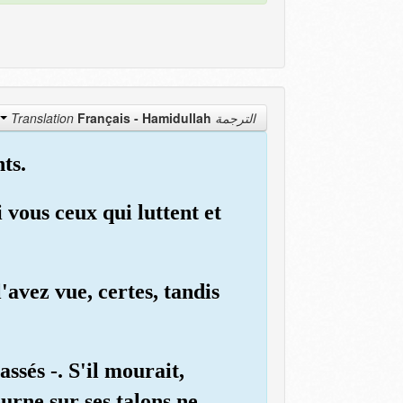
Français - Hamidullah
الترجمة Translation
ts.
vous ceux qui luttent et
'avez vue, certes, tandis
sés -. S'il mourait,
urne sur ses talons ne