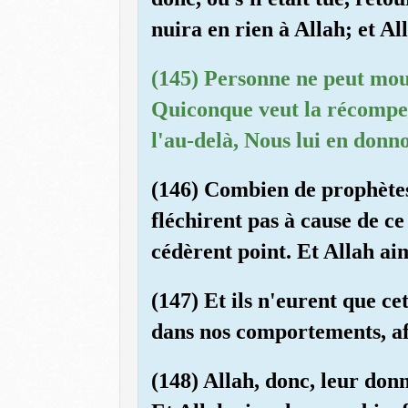
nuira en rien à Allah; et A
(145) Personne ne peut mou
Quiconque veut la récompen
l'au-delà, Nous lui en donn
(146) Combien de prophètes
fléchirent pas à cause de ce 
cédèrent point. Et Allah ai
(147) Et ils n'eurent que c
dans nos comportements, aff
(148) Allah, donc, leur donn