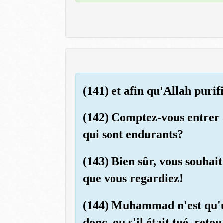
(141) et afin qu'Allah purif
(142) Comptez-vous entrer a
qui sont endurants?
(143) Bien sûr, vous souhait
que vous regardiez!
(144) Muhammad n'est qu'un 
donc, ou s'il était tué, ret