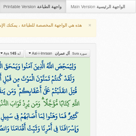
Printable Version
Main Version
الواجهة الرئيسية
واجهة الطباعة
×
هذه هي الواجهة المخصصة للطباعة ، يمكنك الإ
Aal-i-Imraan
145
آل عمران
سورة Sura
آية Aya
وَلِيُمَحِّصَ اللَّهُ الَّذِينَ آمَنُوا وَيَمْحَقَ الْ
وَلَقَدْ كُنتُمْ تَمَنَّوْنَ الْمَوْتَ مِن قَبْلِ أَن
قُتِلَ انقَلَبْتُمْ عَلَىٰ أَعْقَابِكُمْ ۚ وَمَن يَنق
اللَّهِ كِتَابًا مُّؤَجَّلًا ۗ وَمَن يُرِدْ ثَوَابَ الدُّ)
كَثِيرٌ فَمَا وَهَنُوا لِمَا أَصَابَهُمْ فِي سَبِيلِ ال
وَإِسْرَافَنَا فِي أَمْرِنَا وَثَبِّتْ أَقْدَامَنَا وَانصُ