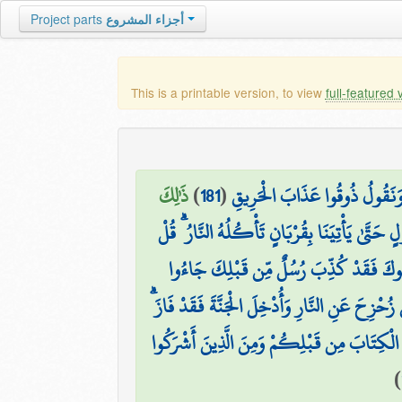
Project parts
أجزاء المشروع
This is a printable version, to view
full-featured 
ذَٰلِكَ
)
181
(
َقٍّ وَنَقُولُ ذُوقُوا عَذَابَ الْحَرِيقِ
ُولٍ حَتَّىٰ يَأْتِيَنَا بِقُرْبَانٍ تَأْكُلُهُ النَّارُ ۗ قُلْ
ُوكَ فَقَدْ كُذِّبَ رُسُلٌ مِّن قَبْلِكَ جَاءُوا
مَن زُحْزِحَ عَنِ النَّارِ وَأُدْخِلَ الْجَنَّةَ فَقَدْ فَازَ
۞ الْكِتَابَ مِن قَبْلِكُمْ وَمِنَ الَّذِينَ أَشْرَكُوا
)