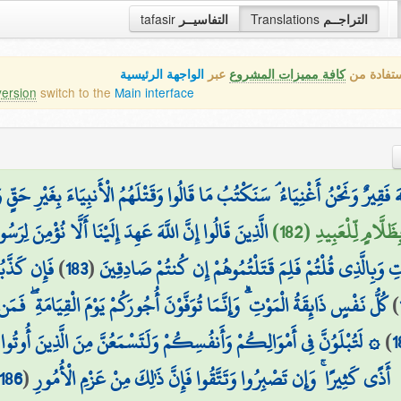
tafasir
التفاسيــر
Translations
التراجــم
ستفادة من
كافة مميزات المشروع
عبر
الواجهة الرئيسية
version
switch to the
Main interface
للَّهَ فَقِيرٌ وَنَحْنُ أَغْنِيَاءُ ۘ سَنَكْتُبُ مَا قَالُوا وَقَتْلَهُمُ الْأَنبِيَاءَ بِغَيْرِ ح
لَّامٍ لِّلْعَبِيدِ (182
الَّذِينَ قَالُوا إِنَّ اللَّهَ عَهِدَ إِلَيْنَا أَلَّا نُؤْمِنَ لِرَس
فَإِن كَذَّب
)
183
(
ِ وَبِالَّذِي قُلْتُمْ فَلِمَ قَتَلْتُمُوهُمْ إِن كُنتُمْ صَادِقِينَ
كُلُّ نَفْسٍ ذَائِقَةُ الْمَوْتِ ۗ وَإِنَّمَا تُوَفَّوْنَ أُجُورَكُمْ يَوْمَ الْقِيَامَةِ ۖ فَ ۗ
)
لَتُبْلَوُنَّ فِي أَمْوَالِكُمْ وَأَنفُسِكُمْ وَلَتَسْمَعُنَّ مِنَ الَّذِينَ أُوتُوا 
)
1
186
(
أَذًى كَثِيرًا ۚ وَإِن تَصْبِرُوا وَتَتَّقُوا فَإِنَّ ذَٰلِكَ مِنْ عَزْمِ الْأُمُورِ