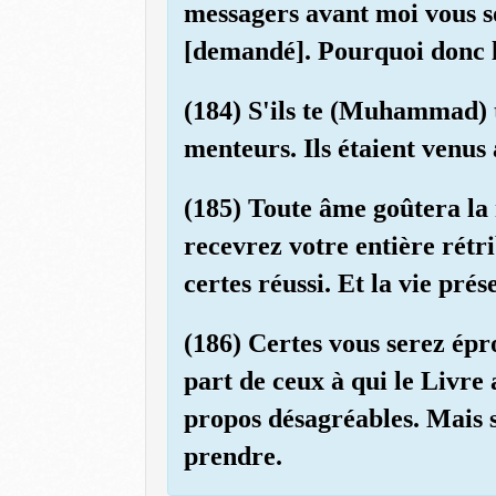
messagers avant moi vous so
[demandé]. Pourquoi donc le
(184) S'ils te (Muhammad) tr
menteurs. Ils étaient venus 
(185) Toute âme goûtera la
recevrez votre entière rétr
certes réussi. Et la vie pré
(186) Certes vous serez épr
part de ceux à qui le Livre
propos désagréables. Mais si
prendre.