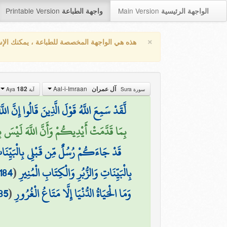
Printable Version
Main Version
الواجهة الرئيسية
واجهة الطباعة
×
هذه هي الواجهة المخصصة للطباعة ، يمكنك الإ
Aal-i-Imraan
182
آل عمران
سورة Sura
آية Aya
لَّقَدْ سَمِعَ اللَّهُ قَوْلَ الَّذِينَ قَالُوا إِنَّ ا
بِمَا قَدَّمَتْ أَيْدِيكُمْ وَأَنَّ اللَّهَ لَيْسَ بِظَ)
قَدْ جَاءَكُمْ رُسُلٌ مِّن قَبْلِي بِالْبَيِّنَات
184
(
بِالْبَيِّنَاتِ وَالزُّبُرِ وَالْكِتَابِ الْمُنِيرِ
85
(
وَمَا الْحَيَاةُ الدُّنْيَا إِلَّا مَتَاعُ الْغُرُورِ