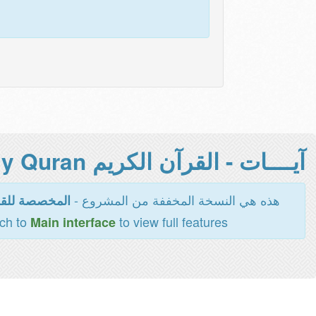
آيــــات - القرآن الكريم Holy Quran -
هذه هي النسخة المخففة من المشروع -
المخصصة للقر
tch to
to view full features
Main interface