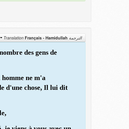
Français - Hamidullah
الترجمة Translation
u nombre des gens de
un homme ne m'a
e d'une chose, Il lui dit
le,
é, je viens à vous avec un