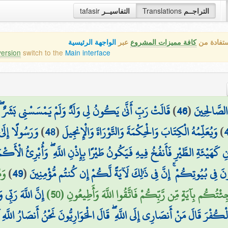
tafasir
التفاسيــر
Translations
التراجــم
ستفادة من
كافة مميزات المشروع
عبر
الواجهة الرئيسية
version
switch to the
Main interface
قَالَتْ رَبِّ أَنَّىٰ يَكُونُ لِي وَلَدٌ وَلَمْ يَمْسَسْنِي بَشَرٌ ۖ قَ
)
46
(
الصَّالِحِينَ
وَرَسُولًا إِلَى
)
48
(
وَيُعَلِّمُهُ الْكِتَابَ وَالْحِكْمَةَ وَالتَّوْرَاةَ وَالْإِنجِيلَ
)
 كَهَيْئَةِ الطَّيْرِ فَأَنفُخُ فِيهِ فَيَكُونُ طَيْرًا بِإِذْنِ اللَّهِ ۖ وَأُبْرِئُ الْأَكْمَه
وَم
)
49
(
َ فِي بُيُوتِكُمْ ۚ إِنَّ فِي ذَٰلِكَ لَآيَةً لَّكُمْ إِن كُنتُم مُّؤْمِنِينَ
ُكُم بِآيَةٍ مِّن رَّبِّكُمْ فَاتَّقُوا اللَّهَ وَأَطِيعُونِ (50
إِنَّ اللَّهَ رَبِّ
َ قَالَ مَنْ أَنصَارِي إِلَى اللَّهِ ۖ قَالَ الْحَوَارِيُّونَ نَحْنُ أَنصَارُ اللَّهِ آمَنَّ