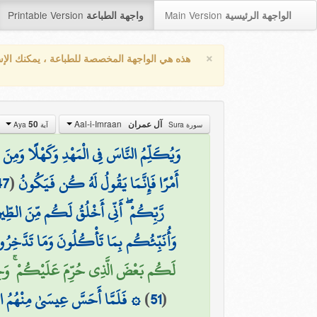
Printable Version
Main Version
الواجهة الرئيسية
واجهة الطباعة
×
هذه هي الواجهة المخصصة للطباعة ، يمكنك الإ
Aal-i-Imraan
50
آل عمران
سورة Sura
آية Aya
وَيُكَلِّمُ النَّاسَ فِي الْمَهْدِ وَكَهْلًا وَمِنَ 
47
(
أَمْرًا فَإِنَّمَا يَقُولُ لَهُ كُن فَيَكُونُ
رَّبِّكُمْ ۖ أَنِّي أَخْلُقُ لَكُم مِّنَ الطِّينِ ۖ
وَأُنَبِّئُكُم بِمَا تَأْكُلُونَ وَمَا تَدَّخِرُون
لَكُم بَعْضَ الَّذِي حُرِّمَ عَلَيْكُمْ ۚ وَجِئْت)
فَلَمَّا أَحَسَّ عِيسَىٰ مِنْهُمُ الْكُفْر
)
51
(