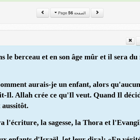
56
الصفحة Page
ans le berceau et en son âge mûr et il sera d
! Comment aurais-je un enfant, alors qu'auc
t-Il. Allah crée ce qu'Il veut. Quand Il décid
 aussitôt.
a l'écriture, la sagesse, la Thora et l'Evangi
ux enfants d'Israël, [et leur dira]: «En vérit