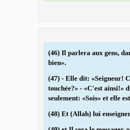
(46) Il parlera aux gens, d
bien».
(47) - Elle dit: «Seigneur
touchée?» - «C'est ainsi!» di
seulement: «Sois» et elle est
(48) Et (Allah) lui enseigner
(49) et Il sera le messager a