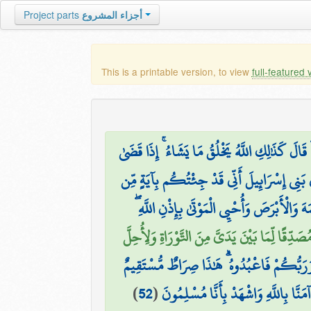
Project parts
أجزاء المشروع
This is a printable version, to view
full-featured 
الَ كَذَٰلِكِ اللَّهُ يَخْلُقُ مَا يَشَاءُ ۚ إِذَا قَضَىٰ
ٰ بَنِي إِسْرَائِيلَ أَنِّي قَدْ جِئْتُكُم بِآيَةٍ مِّن
َ وَالْأَبْرَصَ وَأُحْيِي الْمَوْتَىٰ بِإِذْنِ اللَّهِ
ُصَدِّقًا لِّمَا بَيْنَ يَدَيَّ مِنَ التَّوْرَاةِ وَلِأُحِلَّ
ي وَرَبُّكُمْ فَاعْبُدُوهُ ۗ هَٰذَا صِرَاطٌ مُّسْتَقِيمٌ
)
52
(
۞ ا بِاللَّهِ وَاشْهَدْ بِأَنَّا مُسْلِمُونَ