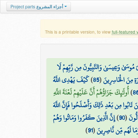
Project parts
أجزاء المشروع
This is a printable version, to view
full-featured 
يَ مُوسَىٰ وَعِيسَىٰ وَالنَّبِيُّونَ مِن رَّبِّهِمْ لَا
كَيْفَ يَهْدِي اللَّهُ
)
85
(
رَةِ مِنَ الْخَاسِرِينَ
أُولَٰئِكَ جَزَاؤُهُمْ أَنَّ عَلَيْهِمْ لَعْنَةَ اللَّهِ
)
8
ذِينَ تَابُوا مِن بَعْدِ ذَٰلِكَ وَأَصْلَحُوا فَإِنَّ اللَّهَ
إِنَّ الَّذِينَ كَفَرُوا وَمَاتُوا وَهُمْ
)
90
(
لُّونَ
)
91
(
َمَا لَهُم مِّن نَّاصِرِينَ