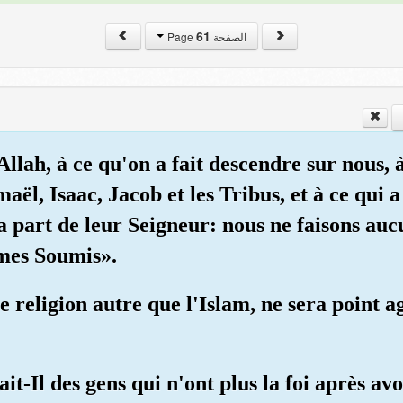
61
الصفحة Page
llah, à ce qu'on a fait descendre sur nous, à
ël, Isaac, Jacob et les Tribus, et à ce qui a
la part de leur Seigneur: nous ne faisons auc
mmes Soumis».
 religion autre que l'Islam, ne sera point agr
t-Il des gens qui n'ont plus la foi après avo