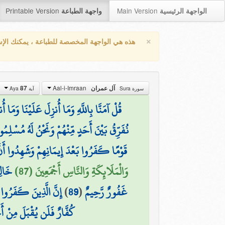
Printable Version
Main Version
الواجهة الرئيسية
واجهة الطباعة
×
هذه هي الواجهة المخصصة للطباعة ، يمكنك الإ
Aal-i-Imraan
87
آل عمران
سورة Sura
آية Aya
قُلْ آمَنَّا بِاللَّهِ وَمَا أُنزِلَ عَلَيْنَا وَمَا
نُفَرِّقُ بَيْنَ أَحَدٍ مِّنْهُمْ وَنَحْنُ لَهُ مُسْلِمُ
قَوْمًا كَفَرُوا بَعْدَ إِيمَانِهِمْ وَشَهِدُوا أَنَّ 
وَالْمَلَائِكَةِ وَالنَّاسِ أَجْمَعِينَ (87)
خَالِ
إِنَّ الَّذِينَ كَفَرُوا بَ
)
89
(
غَفُورٌ رَّحِيمٌ
كُفَّارٌ فَلَن يُقْبَلَ مِنْ أَ