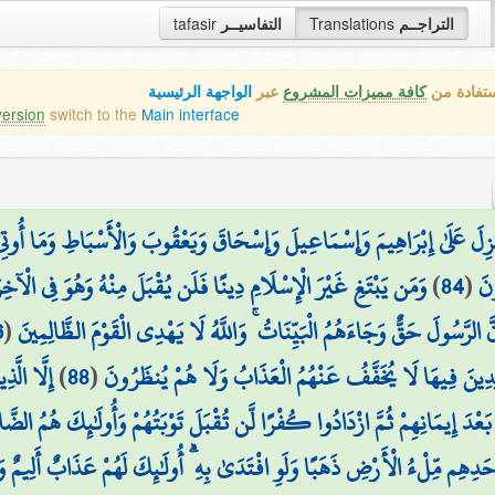
tafasir
التفاسيــر
Translations
التراجــم
ستفادة من
كافة مميزات المشروع
عبر
الواجهة الرئيسية
version
switch to the
Main interface
 أُنزِلَ عَلَىٰ إِبْرَاهِيمَ وَإِسْمَاعِيلَ وَإِسْحَاقَ وَيَعْقُوبَ وَالْأَسْبَاطِ وَمَا أُوتِ
وَمَن يَبْتَغِ غَيْرَ الْإِسْلَامِ دِينًا فَلَن يُقْبَلَ مِنْهُ وَهُوَ فِي الْآخِ
)
84
(
ونَ
6
(
الرَّسُولَ حَقٌّ وَجَاءَهُمُ الْبَيِّنَاتُ ۚ وَاللَّهُ لَا يَهْدِي الْقَوْمَ الظَّالِمِينَ
إِلَّا الَّ
)
88
(
دِينَ فِيهَا لَا يُخَفَّفُ عَنْهُمُ الْعَذَابُ وَلَا هُمْ يُنظَرُونَ
عْدَ إِيمَانِهِمْ ثُمَّ ازْدَادُوا كُفْرًا لَّن تُقْبَلَ تَوْبَتُهُمْ وَأُولَٰئِكَ هُمُ الضَّا
حَدِهِم مِّلْءُ الْأَرْضِ ذَهَبًا وَلَوِ افْتَدَىٰ بِهِ ۗ أُولَٰئِكَ لَهُمْ عَذَابٌ أَلِيمٌ و