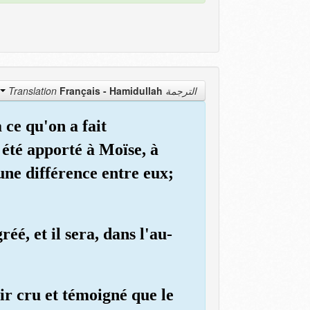
Français - Hamidullah
الترجمة Translation
 ce qu'on a fait
 été apporté à Moïse, à
une différence entre eux;
éé, et il sera, dans l'au-
ir cru et témoigné que le