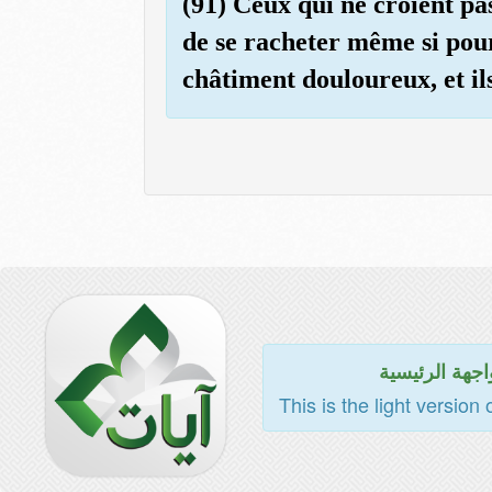
(91) Ceux qui ne croient pa
de se racheter même si pour 
châtiment douloureux, et il
اجهة الرئيسية
This is the light version 