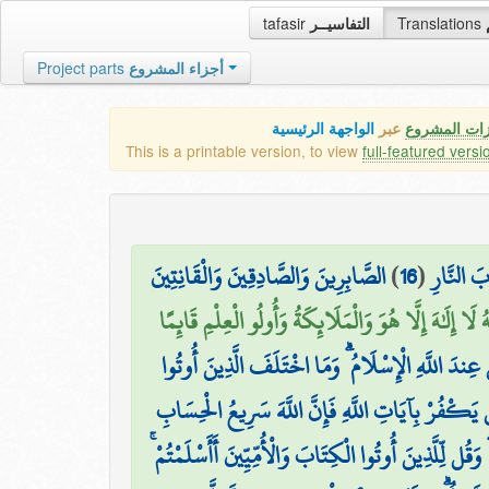
tafasir
التفاسيــر
Translations
Project parts
أجزاء المشروع
زات المشروع
عبر
الواجهة الرئيسية
This is a printable version, to view
full-featured versi
الصَّابِرِينَ وَالصَّادِقِينَ وَالْقَانِتِينَ
)
16
(
ابَ النَّارِ
هُ لَا إِلَٰهَ إِلَّا هُوَ وَالْمَلَائِكَةُ وَأُولُو الْعِلْمِ قَائِمًا
َ عِندَ اللَّهِ الْإِسْلَامُ ۗ وَمَا اخْتَلَفَ الَّذِينَ أُوتُوا
َن يَكْفُرْ بِآيَاتِ اللَّهِ فَإِنَّ اللَّهَ سَرِيعُ الْحِسَابِ
وَقُل لِّلَّذِينَ أُوتُوا الْكِتَابَ وَالْأُمِّيِّينَ أَأَسْلَمْتُمْ