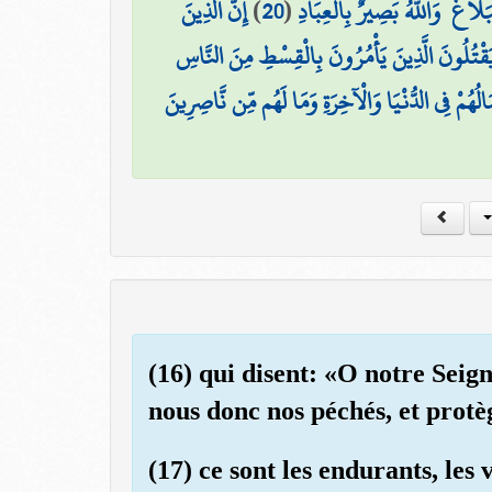
إِنَّ الَّذِينَ
)
20
(
َلَاغُ ۗ وَاللَّهُ بَصِيرٌ بِالْعِبَادِ
يَقْتُلُونَ الَّذِينَ يَأْمُرُونَ بِالْقِسْطِ مِنَ النَّاسِ
ُهُمْ فِي الدُّنْيَا وَالْآخِرَةِ وَمَا لَهُم مِّن نَّاصِرِينَ
(16) qui disent: «O notre Seig
nous donc nos péchés, et prot
(17) ce sont les endurants, les 