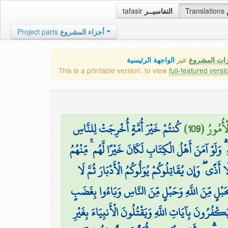
tafasir
التفاسيــر
Translations
Project parts
أجزاء المشروع
زات المشروع
عبر
الواجهة الرئيسية
This is a printable version, to view
full-featured versi
أُمُورُ (109
كُنتُمْ خَيْرَ أُمَّةٍ أُخْرِجَتْ لِلنَّاسِ
 وَلَوْ آمَنَ أَهْلُ الْكِتَابِ لَكَانَ خَيْرًا لَّهُم ۚ مِّنْهُمُ
ا أَذًى ۖ وَإِن يُقَاتِلُوكُمْ يُوَلُّوكُمُ الْأَدْبَارَ ثُمَّ لَا
بِحَبْلٍ مِّنَ اللَّهِ وَحَبْلٍ مِّنَ النَّاسِ وَبَاءُوا بِغَضَبٍ
يَكْفُرُونَ بِآيَاتِ اللَّهِ وَيَقْتُلُونَ الْأَنبِيَاءَ بِغَيْرِ