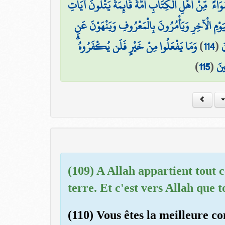
۞  ۗ مِّنْ أَهْلِ الْكِتَابِ أُمَّةٌ قَائِمَةٌ يَتْلُونَ آيَاتِ
لْيَوْمِ الْآخِرِ وَيَأْمُرُونَ بِالْمَعْرُوفِ وَيَنْهَوْنَ عَنِ
وَمَا يَفْعَلُوا مِنْ خَيْرٍ فَلَن يُكْفَرُوهُ ۗ
)
114
(
َ
)
115
(
ِينَ
(109) A Allah appartient tout ce
terre. Et c'est vers Allah que 
(110) Vous êtes la meilleure c