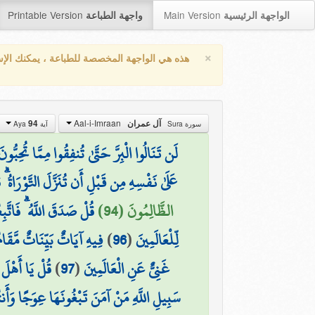
Printable Version
Main Version
الواجهة الرئيسية
واجهة الطباعة
×
هذه هي الواجهة المخصصة للطباعة ، يمكنك الإ
Aal-i-Imraan
94
آل عمران
سورة Sura
آية Aya
لَن تَنَالُوا الْبِرَّ حَتَّىٰ تُنفِقُوا مِمَّا تُحِبُّو
عَلَىٰ نَفْسِهِ مِن قَبْلِ أَن تُنَزَّلَ التَّوْرَاةُ ۗ
الظَّالِمُونَ (94)
قُلْ صَدَقَ اللَّهُ ۗ فَاتَّب
فِيهِ آيَاتٌ بَيِّنَاتٌ مَّقَام
)
96
(
لِّلْعَالَمِينَ
قُلْ يَا أَهْلَ
)
97
(
غَنِيٌّ عَنِ الْعَالَمِينَ
سَبِيلِ اللَّهِ مَنْ آمَنَ تَبْغُونَهَا عِوَجًا وَأَنتُ