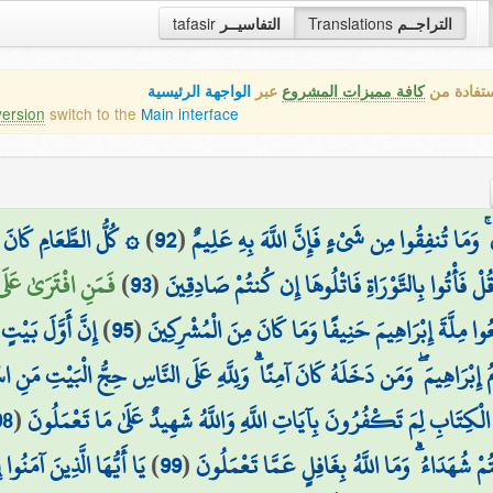
tafasir
التفاسيــر
Translations
التراجــم
ستفادة من
كافة مميزات المشروع
عبر
الواجهة الرئيسية
version
switch to the
Main interface
كُلُّ الطَّعَامِ كَانَ حِلّ
)
92
(
نَ ۚ وَمَا تُنفِقُوا مِن شَيْءٍ فَإِنَّ اللَّهَ بِهِ عَلِيمٌ
فَمَنِ افْتَرَىٰ عَلَى
)
93
(
 قُلْ فَأْتُوا بِالتَّوْرَاةِ فَاتْلُوهَا إِن كُنتُمْ صَادِقِينَ
إِنَّ أَوَّلَ بَيْت
)
95
(
ِعُوا مِلَّةَ إِبْرَاهِيمَ حَنِيفًا وَمَا كَانَ مِنَ الْمُشْرِكِينَ
ُ إِبْرَاهِيمَ ۖ وَمَن دَخَلَهُ كَانَ آمِنًا ۗ وَلِلَّهِ عَلَى النَّاسِ حِجُّ الْبَيْتِ مَنِ اس
98
(
 الْكِتَابِ لِمَ تَكْفُرُونَ بِآيَاتِ اللَّهِ وَاللَّهُ شَهِيدٌ عَلَىٰ مَا تَعْمَلُونَ
يَا أَيُّهَا الَّذِينَ آمَنُو
)
99
(
مْ شُهَدَاءُ ۗ وَمَا اللَّهُ بِغَافِلٍ عَمَّا تَعْمَلُونَ