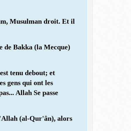
ham, Musulman droit. Et il
lle de Bakka (la Mecque)
est tenu debout; et
es gens qui ont les
as... Allah Se passe
'Allah (al-Qur'ân), alors