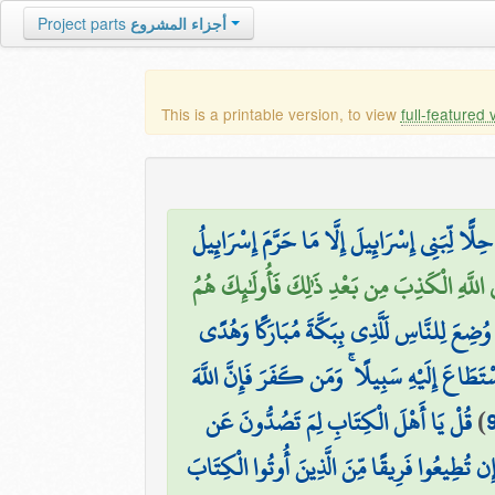
Project parts
أجزاء المشروع
This is a printable version, to view
full-featured 
۞ ًا لِّبَنِي إِسْرَائِيلَ إِلَّا مَا حَرَّمَ إِسْرَائِيلُ
 اللَّهِ الْكَذِبَ مِن بَعْدِ ذَٰلِكَ فَأُولَٰئِكَ هُمُ
ٍ وُضِعَ لِلنَّاسِ لَلَّذِي بِبَكَّةَ مُبَارَكًا وَهُدًى
ْتَطَاعَ إِلَيْهِ سَبِيلًا ۚ وَمَن كَفَرَ فَإِنَّ اللَّهَ
قُلْ يَا أَهْلَ الْكِتَابِ لِمَ تَصُدُّونَ عَن
)
ا إِن تُطِيعُوا فَرِيقًا مِّنَ الَّذِينَ أُوتُوا الْكِتَابَ