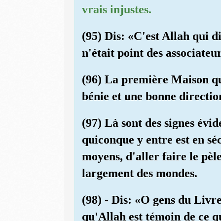
vrais injustes.
(95) Dis: «C'est Allah qui d
n'était point des associateu
(96) La première Maison qui
bénie et une bonne directio
(97) Là sont des signes évi
quiconque y entre est en séc
moyens, d'aller faire le pèl
largement des mondes.
(98) - Dis: «O gens du Livr
qu'Allah est témoin de ce q