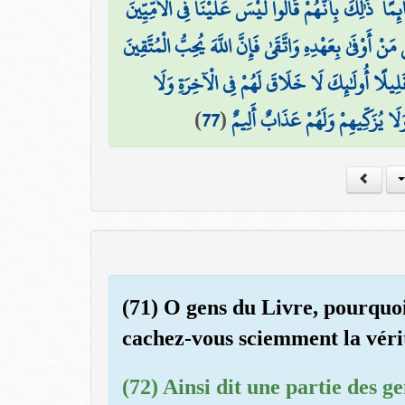
ئِمًا ۗ ذَٰلِكَ بِأَنَّهُمْ قَالُوا لَيْسَ عَلَيْنَا فِي الْأُمِّيِّينَ
ىٰ مَنْ أَوْفَىٰ بِعَهْدِهِ وَاتَّقَىٰ فَإِنَّ اللَّهَ يُحِبُّ الْمُتَّقِينَ
ا قَلِيلًا أُولَٰئِكَ لَا خَلَاقَ لَهُمْ فِي الْآخِرَةِ وَلَا
)
77
(
وَلَا يُزَكِّيهِمْ وَلَهُمْ عَذَابٌ أَلِيمٌ
(71) O gens du Livre, pourquoi
cachez-vous sciemment la véri
(72) Ainsi dit une partie des g