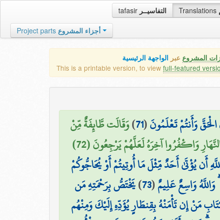
tafasir
التفاسيــر
Translations
Project parts
أجزاء المشروع
زات المشروع
عبر
الواجهة الرئيسية
This is a printable version, to view
full-featured versi
وَقَالَت طَّائِفَةٌ مِّنْ
)
71
(
لْحَقَّ وَأَنتُمْ تَعْلَمُونَ
لنَّهَارِ وَاكْفُرُوا آخِرَهُ لَعَلَّهُمْ يَرْجِعُونَ (72
هِ أَن يُؤْتَىٰ أَحَدٌ مِّثْلَ مَا أُوتِيتُمْ أَوْ يُحَاجُّوكُمْ
يَخْتَصُّ بِرَحْمَتِهِ مَن
)
73
(
 وَاللَّهُ وَاسِعٌ عَلِيمٌ
۞  مَنْ إِن تَأْمَنْهُ بِقِنطَارٍ يُؤَدِّهِ إِلَيْكَ وَمِنْهُم