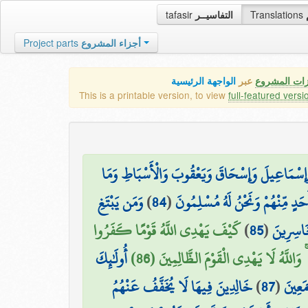
tafasir
التفاسيــر
Translations
Project parts
أجزاء المشروع
زات المشروع
عبر
الواجهة الرئيسية
This is a printable version, to view
full-featured versi
يمَ وَإِسْمَاعِيلَ وَإِسْحَاقَ وَيَعْقُوبَ وَالْأَسْبَاطِ وَمَا
وَمَن يَبْتَغِ
)
84
(
َحَدٍ مِّنْهُمْ وَنَحْنُ لَهُ مُسْلِمُونَ
كَيْفَ يَهْدِي اللَّهُ قَوْمًا كَفَرُوا
)
85
(
خَاسِرِينَ
 وَاللَّهُ لَا يَهْدِي الْقَوْمَ الظَّالِمِينَ (86
أُولَٰئِكَ
خَالِدِينَ فِيهَا لَا يُخَفَّفُ عَنْهُمُ
)
87
(
مَعِينَ