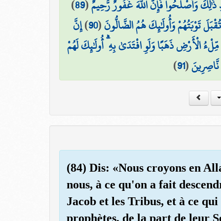
)
89
(
دِ ذَٰلِكَ وَأَصْلَحُوا فَإِنَّ اللَّهَ غَفُورٌ رَّحِيمٌ
إِنَّ
)
90
(
قْبَلَ تَوْبَتُهُمْ وَأُولَٰئِكَ هُمُ الضَّالُّونَ
لْءُ الْأَرْضِ ذَهَبًا وَلَوِ افْتَدَىٰ بِهِ ۗ أُولَٰئِكَ لَهُمْ
)
91
(
 نَّاصِرِينَ
(84) Dis: «Nous croyons en Alla
nous, à ce qu'on a fait descen
Jacob et les Tribus, et à ce qu
prophètes, de la part de leur 