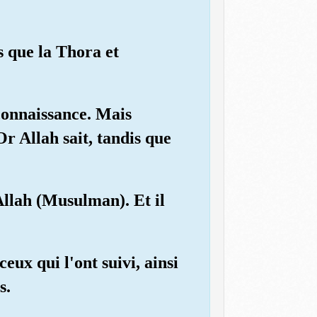
s que la Thora et
?
 connaissance. Mais
r Allah sait, tandis que
Allah (Musulman). Et il
ux qui l'ont suivi, ainsi
s.