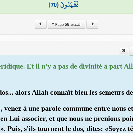
)
70
(
تَشْهَدُونَ
58
الصفحة Page
véridique. Et il n'y a pas de divinité à part Al
 dos... alors Allah connaît bien les semeurs d
e, venez à une parole commune entre nous e
en Lui associer, et que nous ne prenions poin
. Puis, s'ils tournent le dos, dites: «Soyez 