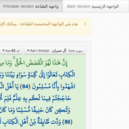
Printable Version
Main Version
الواجهة الرئيسية
واجهة الطباعة
×
هذه هي الواجهة المخصصة للطباعة ، يمكنك الإ
Aal-i-Imraan
62
آل عمران
سورة Sura
آية Aya
إِنَّ هَٰذَا لَهُوَ الْقَصَصُ الْحَقُّ ۚ وَمَا مِنْ إِل)
الْكِتَابِ تَعَالَوْا إِلَىٰ كَلِمَةٍ سَوَاءٍ بَيْنَنَا وَ
يَا أَهْلَ الْ
)
64
(
اشْهَدُوا بِأَنَّا مُسْلِمُونَ
حَاجَجْتُمْ فِيمَا لَكُم بِهِ عِلْمٌ فَلِمَ تُحَاج
وَلَٰكِن كَانَ حَنِيفًا مُّسْلِمًا وَمَا كَانَ 
وَدَّت طَّائِفَةٌ مِّنْ أَهْلِ الْكِتَابِ ل
)
68
(