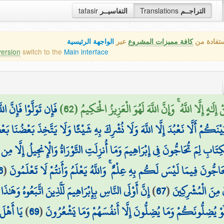
tafasir
التفاسيــر
Translations
التراجــم
ستفادة من
كافة مميزات المشروع
عبر
الواجهة الرئيسية
version
switch to the
Main interface
َٰهٍ إِلَّا اللَّهُ ۚ وَإِنَّ اللَّهَ لَهُوَ الْعَزِيزُ الْحَكِيمُ (62
فَإِن تَوَلَّوْا فَإِنَّ ا
بَيْنَكُمْ أَلَّا نَعْبُدَ إِلَّا اللَّهَ وَلَا نُشْرِكَ بِهِ شَيْئًا وَلَا يَتَّخِذَ بَعْضُنَا بَعْ
كِتَابِ لِمَ تُحَاجُّونَ فِي إِبْرَاهِيمَ وَمَا أُنزِلَتِ التَّوْرَاةُ وَالْإِنجِيلُ إِلَّا مِن ب
6
(
ُّونَ فِيمَا لَيْسَ لَكُم بِهِ عِلْمٌ ۚ وَاللَّهُ يَعْلَمُ وَأَنتُمْ لَا تَعْلَمُونَ
إِنَّ أَوْلَى النَّاسِ بِإِبْرَاهِيمَ لَلَّذِينَ اتَّبَعُوهُ وَهَٰذَا ال
)
67
(
مِنَ الْمُشْرِكِينَ
يَا أَهْلَ
)
69
(
َوْ يُضِلُّونَكُمْ وَمَا يُضِلُّونَ إِلَّا أَنفُسَهُمْ وَمَا يَشْعُرُونَ