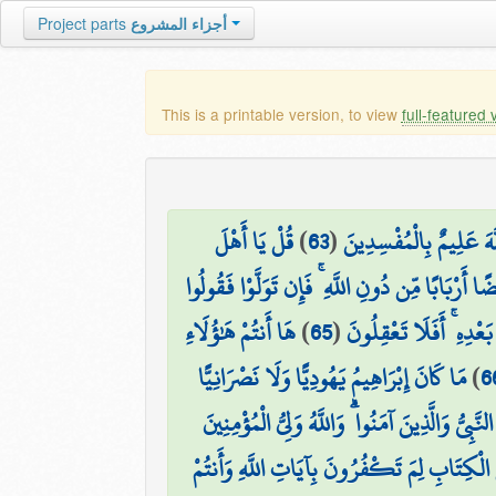
Project parts
أجزاء المشروع
This is a printable version, to view
full-featured 
قُلْ يَا أَهْلَ
)
63
(
للَّهَ عَلِيمٌ بِالْمُفْسِدِينَ
ضًا أَرْبَابًا مِّن دُونِ اللَّهِ ۚ فَإِن تَوَلَّوْا فَقُولُوا
هَا أَنتُمْ هَٰؤُلَاءِ
)
65
(
َعْدِهِ ۚ أَفَلَا تَعْقِلُونَ
مَا كَانَ إِبْرَاهِيمُ يَهُودِيًّا وَلَا نَصْرَانِيًّا
)
6
نَّبِيُّ وَالَّذِينَ آمَنُوا ۗ وَاللَّهُ وَلِيُّ الْمُؤْمِنِينَ
 الْكِتَابِ لِمَ تَكْفُرُونَ بِآيَاتِ اللَّهِ وَأَنتُمْ