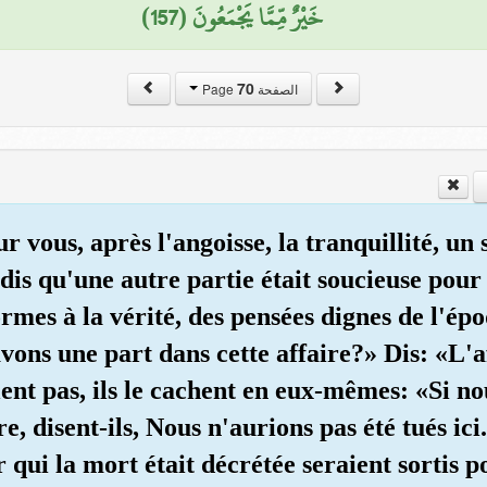
خَيْرٌ مِّمَّا يَجْمَعُونَ (157)
70
الصفحة Page
sur vous, après l'angoisse, la tranquillité, 
ndis qu'une autre partie était soucieuse pour
mes à la vérité, des pensées dignes de l'époq
vons une part dans cette affaire?» Dis: «L'af
lent pas, ils le cachent en eux-mêmes: «Si n
e, disent-ils, Nous n'aurions pas été tués ici
 qui la mort était décrétée seraient sortis p