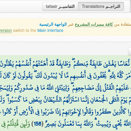
tafasir
التفاسيــر
Translations
التراجــم
ستفادة من
كافة مميزات المشروع
عبر
الواجهة الرئيسية
version
switch to the
Main interface
نُّعَاسًا يَغْشَىٰ طَائِفَةً مِّنكُمْ ۖ وَطَائِفَةٌ قَدْ أَهَمَّتْهُمْ أَنفُسُهُمْ يَظُنُّونَ بِ
ْرَ كُلَّهُ لِلَّهِ ۗ يُخْفُونَ فِي أَنفُسِهِم مَّا لَا يُبْدُونَ لَكَ ۖ يَقُولُونَ لَوْ كَانَ لَن
َلَيْهِمُ الْقَتْلُ إِلَىٰ مَضَاجِعِهِمْ ۖ وَلِيَبْتَلِيَ اللَّهُ مَا فِي صُدُورِكُمْ وَلِيُم
مْ يَوْمَ الْتَقَى الْجَمْعَانِ إِنَّمَا اسْتَزَلَّهُمُ الشَّيْطَانُ بِبَعْضِ مَا كَسَبُوا ۖ وَلَ
وا كَالَّذِينَ كَفَرُوا وَقَالُوا لِإِخْوَانِهِمْ إِذَا ضَرَبُوا فِي الْأَرْضِ أَوْ كَانُوا غ
وَلَئِن قُتِلْتُمْ فِي سَ
)
156
(
اللَّهُ يُحْيِي وَيُمِيتُ ۗ وَاللَّهُ بِمَا تَعْمَلُونَ بَصِيرٌ