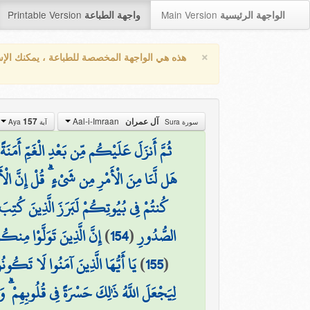
Printable Version
Main Version
الواجهة الرئيسية
واجهة الطباعة
×
هذه هي الواجهة المخصصة للطباعة ، يمكنك الإ
Aal-i-Imraan
157
آل عمران
سورة Sura
آية Aya
ثُمَّ أَنزَلَ عَلَيْكُم مِّن بَعْدِ الْغَمِّ أَمَنَةً 
هَل لَّنَا مِنَ الْأَمْرِ مِن شَيْءٍ ۗ قُلْ إِنَّ الْأَم
كُنتُمْ فِي بُيُوتِكُمْ لَبَرَزَ الَّذِينَ كُتِبَ ع
إِنَّ الَّذِينَ تَوَلَّوْا مِنكُ
)
154
(
الصُّدُورِ
يَا أَيُّهَا الَّذِينَ آمَنُوا لَا تَكُونُ
)
155
(
لِيَجْعَلَ اللَّهُ ذَٰلِكَ حَسْرَةً فِي قُلُوبِهِمْ ۗ وَ