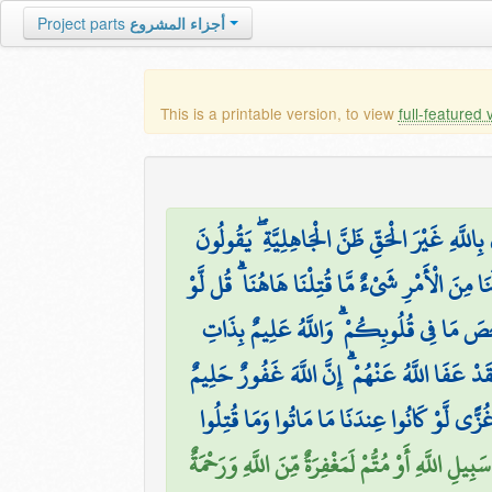
Project parts
أجزاء المشروع
This is a printable version, to view
full-featured 
اللَّهِ غَيْرَ الْحَقِّ ظَنَّ الْجَاهِلِيَّةِ ۖ يَقُولُونَ
َا مِنَ الْأَمْرِ شَيْءٌ مَّا قُتِلْنَا هَاهُنَا ۗ قُل لَّوْ
َحِّصَ مَا فِي قُلُوبِكُمْ ۗ وَاللَّهُ عَلِيمٌ بِذَاتِ
قَدْ عَفَا اللَّهُ عَنْهُمْ ۗ إِنَّ اللَّهَ غَفُورٌ حَلِيمٌ
ُزًّى لَّوْ كَانُوا عِندَنَا مَا مَاتُوا وَمَا قُتِلُوا
بِيلِ اللَّهِ أَوْ مُتُّمْ لَمَغْفِرَةٌ مِّنَ اللَّهِ وَرَحْمَةٌ