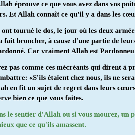
Allah éprouve ce que vous avez dans vos poitr
. Et Allah connaît ce qu'il y a dans les cœu
ont tourné le dos, le jour où les deux armée
a fait broncher, à cause d'une partie de leur
pardonné. Car vraiment Allah est Pardonneur
yez pas comme ces mécréants qui dirent à pr
battre: «S'ils étaient chez nous, ils ne serai
lah en fit un sujet de regret dans leurs cœur
erve bien ce que vous faites.
ans le sentier d'Allah ou si vous mourez, un 
ieux que ce qu'ils amassent.