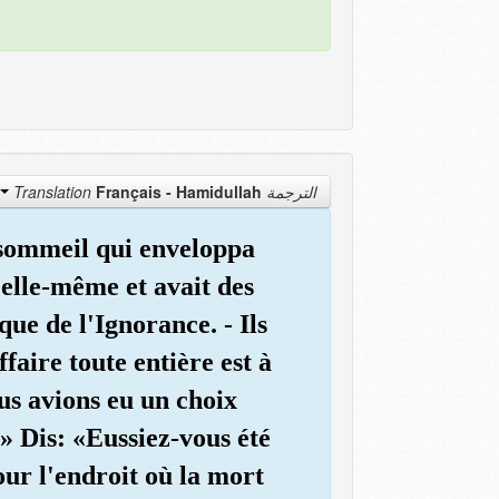
Français - Hamidullah
الترجمة Translation
un sommeil qui enveloppa
 elle-même et avait des
ue de l'Ignorance. - Ils
faire toute entière est à
ous avions eu un choix
.» Dis: «Eussiez-vous été
our l'endroit où la mort