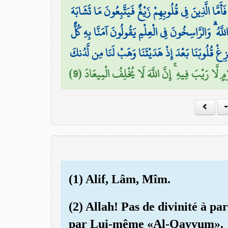
مَّا الَّذِينَ فِي قُلُوبِهِمْ زَيْغٌ فَيَتَّبِعُونَ مَا تَشَابَهَ
َا اللَّهُ ۗ وَالرَّاسِخُونَ فِي الْعِلْمِ يَقُولُونَ آمَنَّا بِهِ كُلٌّ
تُزِغْ قُلُوبَنَا بَعْدَ إِذْ هَدَيْتَنَا وَهَبْ لَنَا مِن لَّدُنكَ
ْمٍ لَّا رَيْبَ فِيهِ ۚ إِنَّ اللَّهَ لَا يُخْلِفُ الْمِيعَادَ (9
(1) Alif, Lâm, Mîm.
(2) Allah! Pas de divinité à par
par Lui-même «Al-Qayyum».