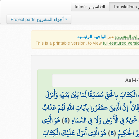
tafasir
التفاسيــر
Translations
Project parts
أجزاء المشروع
زات المشروع
عبر
الواجهة الرئيسية
This is a printable version, to view
full-featured versi
الْكِتَابَ بِالْحَقِّ مُصَدِّقًا لِّمَا بَيْنَ يَدَيْهِ وَأَنزَلَ
انَ ۗ إِنَّ الَّذِينَ كَفَرُوا بِآيَاتِ اللَّهِ لَهُمْ عَذَابٌ
هُوَ الَّذِي
)
5
(
يْهِ شَيْءٌ فِي الْأَرْضِ وَلَا فِي السَّمَاءِ
هُوَ الَّذِي أَنزَلَ عَلَيْكَ الْكِتَابَ
)
6
(
يزُ الْحَكِيمُ