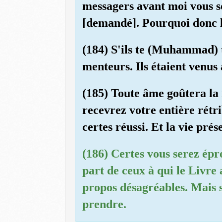
messagers avant moi vous so
[demandé]. Pourquoi donc le
(184) S'ils te (Muhammad) tr
menteurs. Ils étaient venus 
(185) Toute âme goûtera la
recevrez votre entière rétr
certes réussi. Et la vie pré
(186) Certes vous serez épr
part de ceux à qui le Livre
propos désagréables. Mais si
prendre.