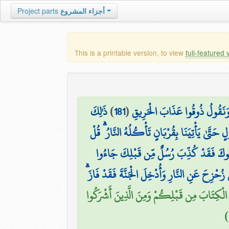
Project parts
أجزاء المشروع
This is a printable version, to view
full-featured 
ذَٰلِكَ
)
181
(
َقٍّ وَنَقُولُ ذُوقُوا عَذَابَ الْحَرِيقِ
ُولٍ حَتَّىٰ يَأْتِيَنَا بِقُرْبَانٍ تَأْكُلُهُ النَّارُ ۗ قُلْ
ُوكَ فَقَدْ كُذِّبَ رُسُلٌ مِّن قَبْلِكَ جَاءُوا
مَن زُحْزِحَ عَنِ النَّارِ وَأُدْخِلَ الْجَنَّةَ فَقَدْ فَازَ
۞ الْكِتَابَ مِن قَبْلِكُمْ وَمِنَ الَّذِينَ أَشْرَكُوا