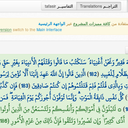
tafasir
التفاسيــر
Translations
التراجــم
ستفادة من
كافة مميزات المشروع
عبر
الواجهة الرئيسية
version
switch to the
Main interface
للَّهَ فَقِيرٌ وَنَحْنُ أَغْنِيَاءُ ۘ سَنَكْتُبُ مَا قَالُوا وَقَتْلَهُمُ الْأَنبِيَاءَ بِغَيْرِ ح
الَّذِينَ قَالُوا إِنَّ اللَّهَ عَهِدَ إِلَيْنَا أَلَّا نُؤْمِنَ لِرَس
)
182
(
َلَّامٍ لِّلْعَبِيدِ
فَإِن كَذَّب
)
183
(
ِ وَبِالَّذِي قُلْتُمْ فَلِمَ قَتَلْتُمُوهُمْ إِن كُنتُمْ صَادِقِينَ
كُلُّ نَفْسٍ ذَائِقَةُ الْمَوْتِ ۗ وَإِنَّمَا تُوَفَّوْنَ أُجُورَكُمْ يَوْمَ الْقِيَامَةِ ۖ فَ ۗ
)
لَتُبْلَوُنَّ فِي أَمْوَالِكُمْ وَأَنفُسِكُمْ وَلَتَسْمَعُنَّ مِنَ الَّذِينَ أُوتُوا 
)
1
أَذًى كَثِيرًا ۚ وَإِن تَصْبِرُوا وَتَتَّقُوا فَإِنَّ ذَٰلِكَ مِنْ عَزْمِ الْأُمُورِ (186)