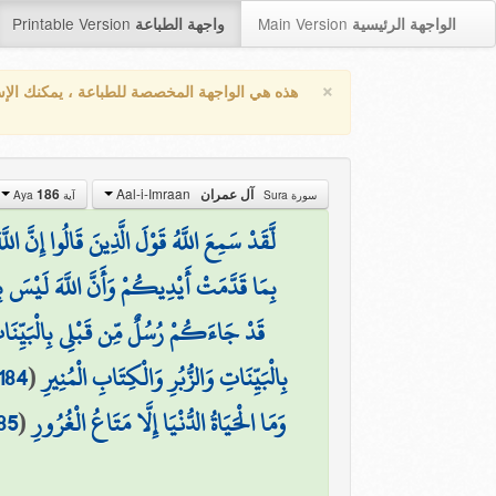
Printable Version
Main Version
الواجهة الرئيسية
واجهة الطباعة
×
هذه هي الواجهة المخصصة للطباعة ، يمكنك الإ
Aal-i-Imraan
186
آل عمران
سورة Sura
آية Aya
لَّقَدْ سَمِعَ اللَّهُ قَوْلَ الَّذِينَ قَالُوا إِنَّ ا
بِمَا قَدَّمَتْ أَيْدِيكُمْ وَأَنَّ اللَّهَ لَيْسَ بِظ
قَدْ جَاءَكُمْ رُسُلٌ مِّن قَبْلِي بِالْبَيِّنَات
184
(
بِالْبَيِّنَاتِ وَالزُّبُرِ وَالْكِتَابِ الْمُنِيرِ
85
(
وَمَا الْحَيَاةُ الدُّنْيَا إِلَّا مَتَاعُ الْغُرُورِ