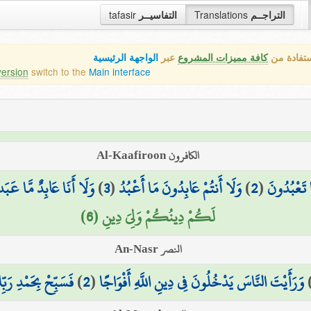
tafasir
التفاسيــر
Translations
التراجــم
ستفادة من
كافة مميزات المشروع
عبر
الواجهة الرئيسية
version
switch to the
Main interface
الكافرون Al-Kaafiroon
وَلَا أَنَا عَابِدٌ مَّا عَبَدت
)
3
(
وَلَا أَنتُمْ عَابِدُونَ مَا أَعْبُدُ
)
2
(
 تَعْبُدُونَ
لَكُمْ دِينُكُمْ وَلِيَ دِينِ (6)
النصر An-Nasr
فَسَبِّحْ بِحَمْدِ رَبِّك
)
2
(
وَرَأَيْتَ النَّاسَ يَدْخُلُونَ فِي دِينِ اللَّهِ أَفْوَاجًا