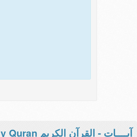
آيــــات - القرآن الكريم Holy Quran -