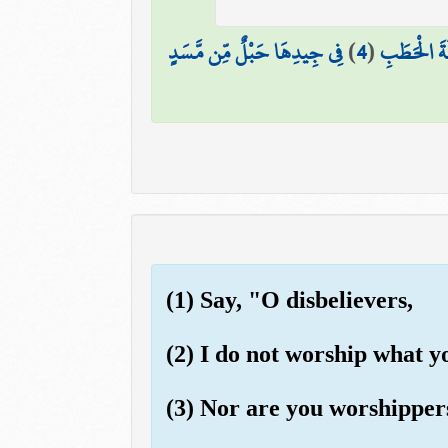
فِي جِيدِهَا حَبْلٌ مِّن مَّسَدٍ
)
4
(
الَةَ الْحَطَبِ
(1) Say, "O disbelievers,
(2) I do not worship what y
(3) Nor are you worshippers