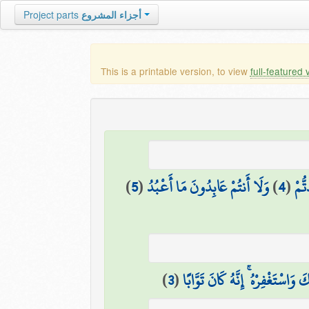
Project parts
أجزاء المشروع
This is a printable version, to view
full-featured 
)
5
(
وَلَا أَنتُمْ عَابِدُونَ مَا أَعْبُدُ
)
4
(
ُّمْ
)
3
(
َ وَاسْتَغْفِرْهُ ۚ إِنَّهُ كَانَ تَوَّابًا