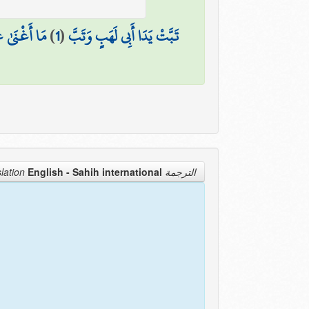
مَا أَغْنَىٰ ع
)
1
(
تَبَّتْ يَدَا أَبِي لَهَبٍ وَتَبَّ
English - Sahih international
الترجمة Translation