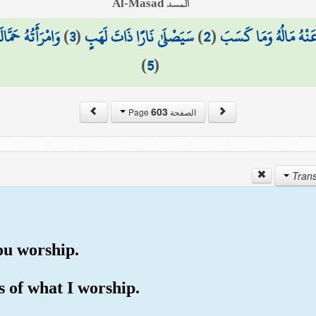
المسد Al-Masad
وَامْرَأَتُهُ حَمَّ
)
3
(
سَيَصْلَىٰ نَارًا ذَاتَ لَهَبٍ
)
2
(
َنْهُ مَالُهُ وَمَا كَسَبَ
)
5
(
603
الصفحة Page
ou worship.
 of what I worship.