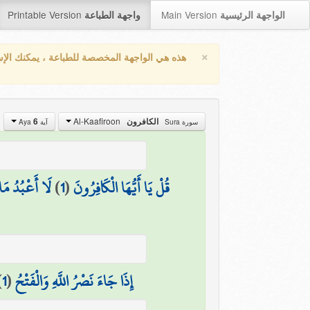
Printable Version
Main Version
الواجهة الرئيسية
واجهة الطباعة
×
هذه هي الواجهة المخصصة للطباعة ، يمكنك الإ
Al-Kaafiroon
6
الكافرون
سورة Sura
آية Aya
لَا أَعْبُدُ مَا
)
1
(
قُلْ يَا أَيُّهَا الْكَافِرُونَ
)
1
(
إِذَا جَاءَ نَصْرُ اللَّهِ وَالْفَتْحُ