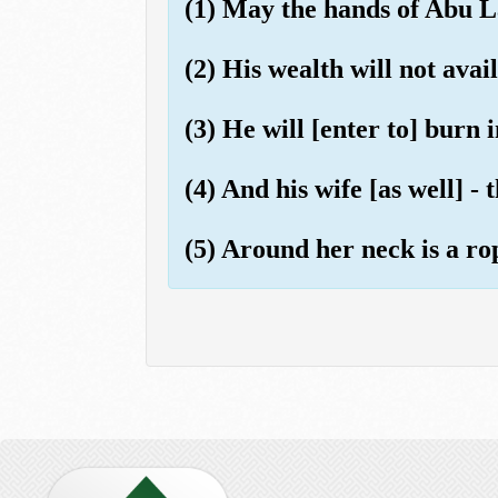
(1) May the hands of Abu L
(2) His wealth will not avai
(3) He will [enter to] burn 
(4) And his wife [as well] - 
(5) Around her neck is a rop