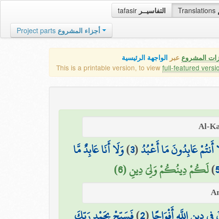
tafasir
التفاسيــر
Translations
Project parts
أجزاء المشروع
زات المشروع
عبر
الواجهة الرئيسية
This is a printable version, to view
full-featured versi
وَلَا أَنَا عَابِدٌ مَّا
)
3
(
ا أَنتُمْ عَابِدُونَ مَا أَعْبُدُ
لَكُمْ دِينُكُمْ وَلِيَ دِينِ (6)
)
فَسَبِّحْ بِحَمْدِ رَبِّكَ
)
2
(
فِي دِينِ اللَّهِ أَفْوَاجًا