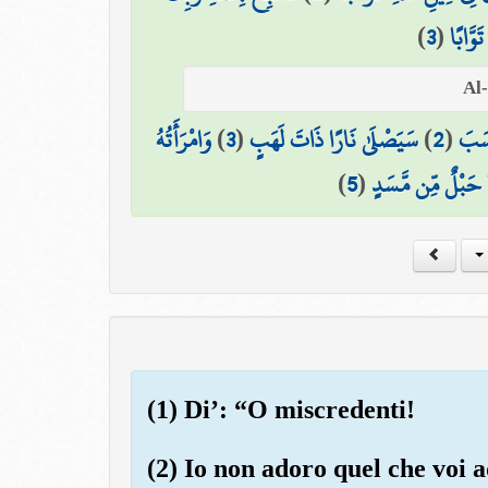
)
3
(
َوَّابًا
وَامْرَأَتُهُ
)
3
(
سَيَصْلَىٰ نَارًا ذَاتَ لَهَبٍ
)
2
(
َسَبَ
)
5
(
حَبْلٌ مِّن مَّسَدٍ
(1) Di’: “O miscredenti!
(2) Io non adoro quel che voi 