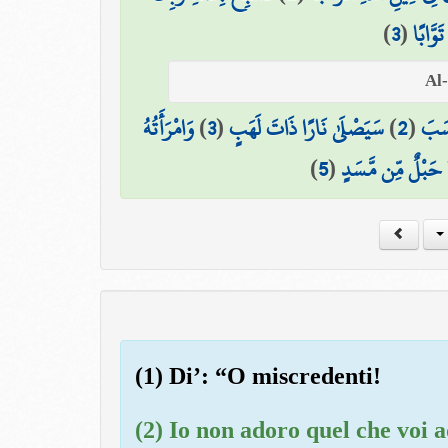
)
3
(
َوَّابًا
وَامْرَأَتُهُ
)
3
(
سَيَصْلَىٰ نَارًا ذَاتَ لَهَبٍ
)
2
(
َسَبَ
)
5
(
حَبْلٌ مِّن مَّسَدٍ
(1) Di’: “O miscredenti!
(2) Io non adoro quel che voi 