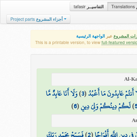
tafasir
التفاسيــر
Translations
Project parts
أجزاء المشروع
زات المشروع
عبر
الواجهة الرئيسية
This is a printable version, to view
full-featured versi
وَلَا أَنَا عَابِدٌ مَّا
)
3
(
ا أَنتُمْ عَابِدُونَ مَا أَعْبُدُ
)
6
(
لَكُمْ دِينُكُمْ وَلِيَ دِينِ
)
فَسَبِّحْ بِحَمْدِ رَبِّكَ
)
2
(
فِي دِينِ اللَّهِ أَفْوَاجًا