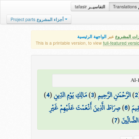
tafasir
التفاسيــر
Translations
Project parts
أجزاء المشروع
زات المشروع
عبر
الواجهة الرئيسية
This is a printable version, to view
full-featured versi
)
4
(
مَالِكِ يَوْمِ الدِّينِ
)
3
(
الرَّحْمَٰنِ الرَّحِيمِ
)
2
صِرَاطَ الَّذِينَ أَنْعَمْتَ عَلَيْهِمْ غَيْرِ
)
6
(
ِيمَ
)
7
(
لضَّالِّينَ