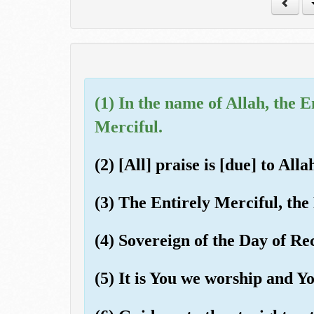
(1) In the name of Allah, the E
Merciful.
(2) [All] praise is [due] to All
(3) The Entirely Merciful, the
(4) Sovereign of the Day of R
(5) It is You we worship and Yo