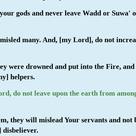
e your gods and never leave Wadd or Suwa' 
 misled many. And, [my Lord], do not incre
they were drowned and put into the Fire, and
ny] helpers.
rd, do not leave upon the earth from among
hem, they will mislead Your servants and not 
 disbeliever.