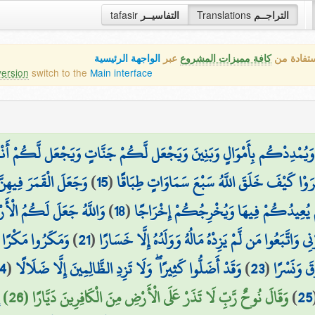
tafasir
التفاسيــر
Translations
التراجــم
ستفادة من
كافة مميزات المشروع
عبر
الواجهة الرئيسية
version
switch to the
Main interface
وَيُمْدِدْكُم بِأَمْوَالٍ وَبَنِينَ وَيَجْعَل لَّكُمْ جَنَّاتٍ وَيَجْعَل لَّكُمْ أَنْه
وَجَعَلَ الْقَمَرَ فِيهِ
)
15
(
تَرَوْا كَيْفَ خَلَقَ اللَّهُ سَبْعَ سَمَاوَاتٍ طِبَاقًا
وَاللَّهُ جَعَلَ لَكُمُ الْأَ
)
18
(
َّ يُعِيدُكُمْ فِيهَا وَيُخْرِجُكُمْ إِخْرَاجًا
وَمَكَرُوا مَكْرًا ك
)
21
(
ي وَاتَّبَعُوا مَن لَّمْ يَزِدْهُ مَالُهُ وَوَلَدُهُ إِلَّا خَسَارًا
4
(
وَقَدْ أَضَلُّوا كَثِيرًا ۖ وَلَا تَزِدِ الظَّالِمِينَ إِلَّا ضَلَالًا
)
23
(
قَ وَنَسْرًا
وَقَالَ نُوحٌ رَّبِّ لَا تَذَرْ عَلَى الْأَرْضِ مِنَ الْكَافِرِينَ دَيَّارًا (26)
)
25