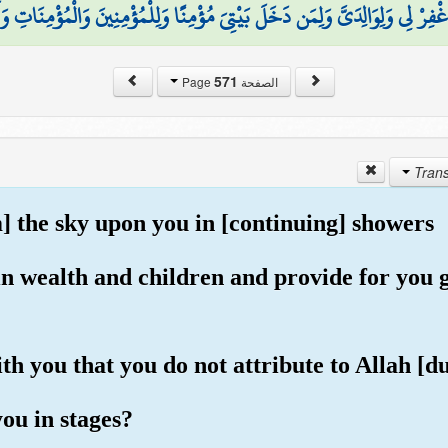
غْفِرْ لِي وَلِوَالِدَيَّ وَلِمَن دَخَلَ بَيْتِيَ مُؤْمِنًا وَلِلْمُؤْمِنِينَ وَالْمُؤْمِنَاتِ وَلَا
571
الصفحة Page
m] the sky upon you in [continuing] showers
in wealth and children and provide for you 
ith you that you do not attribute to Allah [
ou in stages?