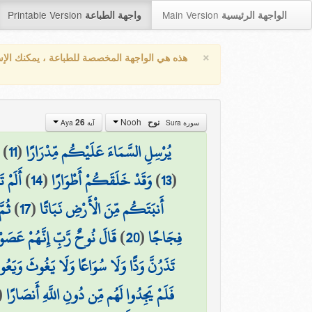
Printable Version
Main Version
الواجهة الرئيسية
واجهة الطباعة
×
هذه هي الواجهة المخصصة للطباعة ، يمكنك الإ
Nooh
26
نوح
سورة Sura
آية Aya
)
11
(
يُرْسِلِ السَّمَاءَ عَلَيْكُم مِّدْرَارًا
أَلَمْ 
)
14
(
وَقَدْ خَلَقَكُمْ أَطْوَارًا
)
13
(
ثُم
)
17
(
أَنبَتَكُم مِّنَ الْأَرْضِ نَبَاتًا
قَالَ نُوحٌ رَّبِّ إِنَّهُمْ عَصَوْنِ
)
20
(
فِجَاجًا
تَذَرُنَّ وَدًّا وَلَا سُوَاعًا وَلَا يَغُوثَ وَيَعُو
(
فَلَمْ يَجِدُوا لَهُم مِّن دُونِ اللَّهِ أَنصَارًا