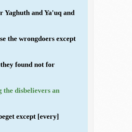
or Yaghuth and Ya'uq and
ase the wrongdoers except
 they found not for
 the disbelievers an
beget except [every]