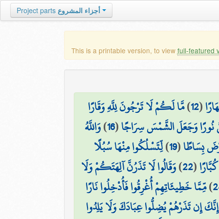
Project parts
أجزاء المشروع
This is a printable version, to view
full-featured 
مَّا لَكُمْ لَا تَرْجُونَ لِلَّهِ وَقَارًا
)
12
(
َارًا
وَاللَّهُ
)
16
(
نَّ نُورًا وَجَعَلَ الشَّمْسَ سِرَاجًا
لِّتَسْلُكُوا مِنْهَا سُبُلًا
)
19
(
رْضَ بِسَاطًا
وَقَالُوا لَا تَذَرُنَّ آلِهَتَكُمْ وَلَا
)
22
(
ُبَّارًا
مِّمَّا خَطِيئَاتِهِمْ أُغْرِقُوا فَأُدْخِلُوا نَارًا
)
2
إِنَّكَ إِن تَذَرْهُمْ يُضِلُّوا عِبَادَكَ وَلَا يَلِدُوا