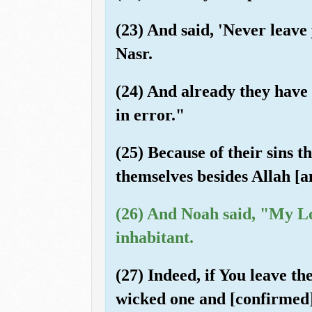
(23) And said, 'Never leav
Nasr.
(24) And already they have
in error."
(25) Because of their sins 
themselves besides Allah [a
(26) And Noah said, "My Lo
inhabitant.
(27) Indeed, if You leave t
wicked one and [confirmed]