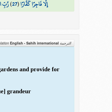
رَّبِّ ا
)
27
(
إِلَّا فَاجِرًا كَفَّارًا
English - Sahih international
الترجمة Translation
gardens and provide for
due] grandeur