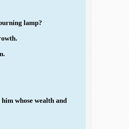
 burning lamp?
rowth.
n.
d him whose wealth and