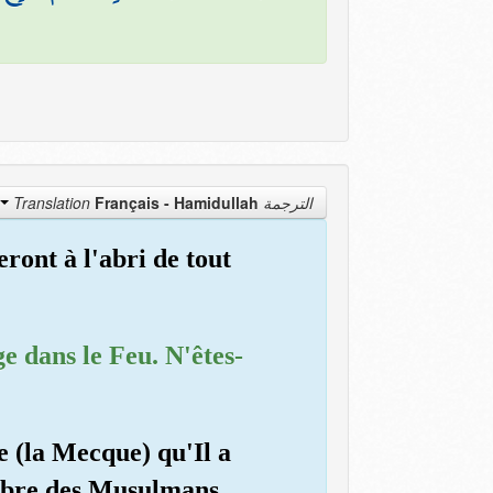
Français - Hamidullah
الترجمة Translation
eront à l'abri de tout
ge dans le Feu. N'êtes-
e (la Mecque) qu'Il a
ombre des Musulmans,