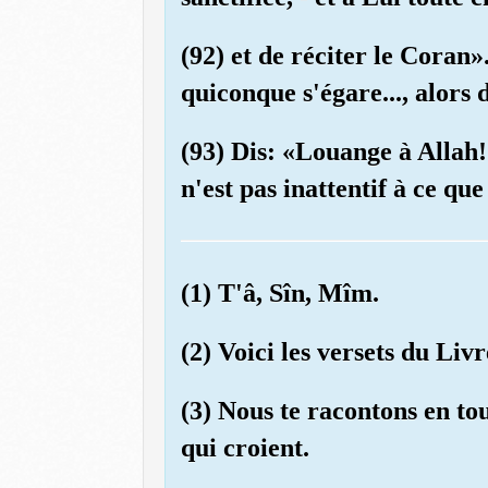
(92) et de réciter le Coran»
quiconque s'égare..., alors d
(93) Dis: «Louange à Allah!
n'est pas inattentif à ce que
(1) T'â, Sîn, Mîm.
(2) Voici les versets du Livr
(3) Nous te racontons en tou
qui croient.