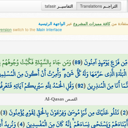
tafasir
التفاسيــر
Translations
التراجــم
ستفادة من
كافة مميزات المشروع
عبر
الواجهة الرئيسية
version
switch to the
Main interface
وَمَن جَاءَ بِالسَّيِّئَةِ فَكُبَّتْ وُجُوهُهُمْ فِي
)
89
(
مِّن فَزَعٍ يَوْمَئِذٍ آمِنُونَ
ِ الْبَلْدَةِ الَّذِي حَرَّمَهَا وَلَهُ كُلُّ شَيْءٍ ۖ وَأُمِرْتُ أَنْ أَكُونَ مِنَ الْمُسْلِمِ
وَقُلِ الْحَمْدُ لِلَّهِ سَيُرِيكُمْ آيَاتِهِ فَتَعْرِفُ
)
92
(
َّمَا أَنَا مِنَ الْمُنذِرِينَ
القصص Al-Qasas
)
3
(
نَتْلُو عَلَيْكَ مِن نَّبَإِ مُوسَىٰ وَفِرْعَوْنَ بِالْحَقِّ لِقَوْمٍ يُؤْمِنُونَ
)
2
وَنُرِيدُ أَ
)
4
(
َبْنَاءَهُمْ وَيَسْتَحْيِي نِسَاءَهُمْ ۚ إِنَّهُ كَانَ مِنَ الْمُفْسِدِينَ