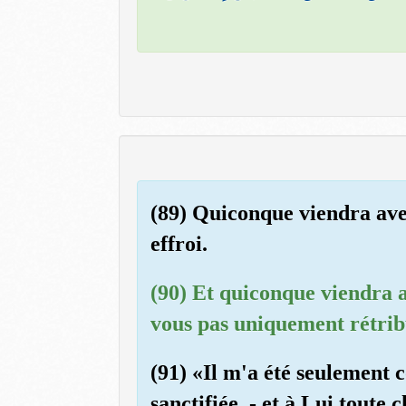
(89) Quiconque viendra avec 
effroi.
(90) Et quiconque viendra av
vous pas uniquement rétrib
(91) «Il m'a été seulement 
sanctifiée, - et à Lui tout