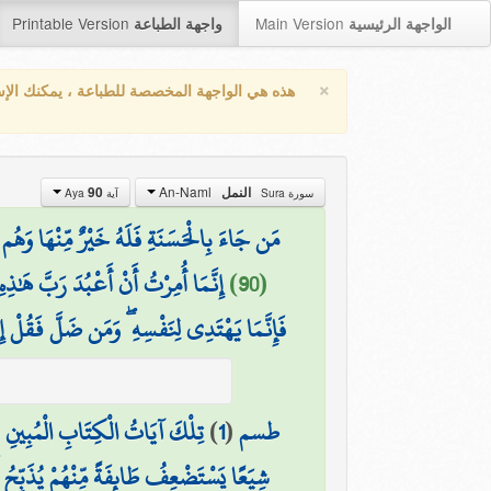
Printable Version
Main Version
الواجهة الرئيسية
واجهة الطباعة
×
هذه هي الواجهة المخصصة للطباعة ، يمكنك الإ
An-Naml
90
النمل
سورة Sura
آية Aya
مَن جَاءَ بِالْحَسَنَةِ فَلَهُ خَيْرٌ مِّنْهَا وَهُم 
إِنَّمَا أُمِرْتُ أَنْ أَعْبُدَ رَبَّ هَٰذِه
(90)
فَإِنَّمَا يَهْتَدِي لِنَفْسِهِ ۖ وَمَن ضَلَّ فَقُلْ إِن
(
تِلْكَ آيَاتُ الْكِتَابِ الْمُبِينِ
)
1
(
طسم
شِيَعًا يَسْتَضْعِفُ طَائِفَةً مِّنْهُمْ يُذَبِّحُ أ