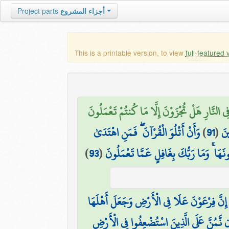
Project parts
أجزاء المشروع
This is a printable version, to view
full-featured 
 النَّارِ هَلْ تُجْزَوْنَ إِلَّا مَا كُنتُمْ تَعْمَلُونَ
وَأَنْ أَتْلُوَ الْقُرْآنَ ۖ فَمَنِ اهْتَدَىٰ
)
91
(
ينَ
)
93
(
ونَهَا ۚ وَمَا رَبُّكَ بِغَافِلٍ عَمَّا تَعْمَلُونَ
إِنَّ فِرْعَوْنَ عَلَا فِي الْأَرْضِ وَجَعَلَ أَهْلَهَا
ن نَّمُنَّ عَلَى الَّذِينَ اسْتُضْعِفُوا فِي الْأَرْضِ