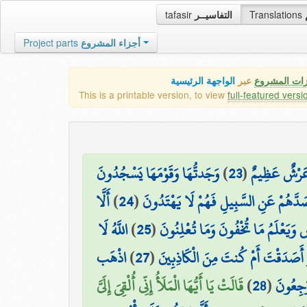
tafasir
التفاسيــر
Translations
Project parts
أجزاء المشروع
زات المشروع
عبر
الواجهة الرئيسية
This is a printable version, to view
full-featured versi
وَجَدتُّهَا وَقَوْمَهَا يَسْجُدُونَ
)
23
(
ا عَرْشٌ عَظِيمٌ
أَلَّا
)
24
(
صَدَّهُمْ عَنِ السَّبِيلِ فَهُمْ لَا يَهْتَدُونَ
اللَّهُ لَا
)
25
(
 وَيَعْلَمُ مَا تُخْفُونَ وَمَا تُعْلِنُونَ
اذْهَب
)
27
(
۞ َدَقْتَ أَمْ كُنتَ مِنَ الْكَاذِبِينَ
قَالَتْ يَا أَيُّهَا الْمَلَأُ إِنِّي أُلْقِيَ إِلَيَّ
)
28
(
َرْجِعُونَ