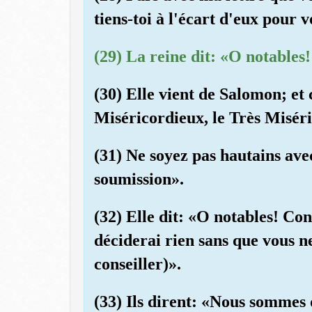
tiens-toi à l'écart d'eux pour 
(29) La reine dit: «O notables!
(30) Elle vient de Salomon; et 
Miséricordieux, le Très Misér
(31) Ne soyez pas hautains ave
soumission».
(32) Elle dit: «O notables! Cons
déciderai rien sans que vous n
conseiller)».
(33) Ils dirent: «Nous sommes 