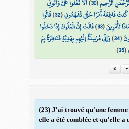
أَلَّا تَعْلُوا عَلَيَّ وَأْتُونِي
)
30
(
لرَّحْمَٰنِ الرَّحِيمِ
قَالُوا
)
32
(
َا كُنتُ قَاطِعَةً أَمْرًا حَتَّىٰ تَشْهَدُونِ
قَالَتْ إِنَّ الْمُلُوكَ إِذَا دَخَلُوا
)
33
(
اذَا تَأْمُرِينَ
وَإِنِّي مُرْسِلَةٌ إِلَيْهِم بِهَدِيَّةٍ فَنَاظِرَةٌ بِمَ
)
34
(
ُونَ
)
35
(
(23) J'ai trouvé qu'une femme 
elle a été comblée et qu'elle a