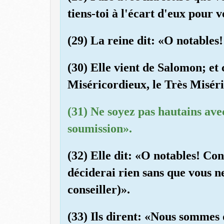
tiens-toi à l'écart d'eux pour 
(29) La reine dit: «O notables!
(30) Elle vient de Salomon; et 
Miséricordieux, le Très Misér
(31) Ne soyez pas hautains ave
soumission».
(32) Elle dit: «O notables! Cons
déciderai rien sans que vous n
conseiller)».
(33) Ils dirent: «Nous sommes 