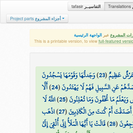
tafasir
التفاسيــر
Translations
Project parts
أجزاء المشروع
زات المشروع
عبر
الواجهة الرئيسية
This is a printable version, to view
full-featured versi
وَجَدتُّهَا وَقَوْمَهَا يَسْجُدُونَ
)
23
(
ا عَرْشٌ عَظِيمٌ
أَلَّا
)
24
(
صَدَّهُمْ عَنِ السَّبِيلِ فَهُمْ لَا يَهْتَدُونَ
اللَّهُ لَا
)
25
(
 وَيَعْلَمُ مَا تُخْفُونَ وَمَا تُعْلِنُونَ
اذْهَب
)
27
(
۞ َدَقْتَ أَمْ كُنتَ مِنَ الْكَاذِبِينَ
قَالَتْ يَا أَيُّهَا الْمَلَأُ إِنِّي أُلْقِيَ إِلَيَّ
)
28
(
َرْجِعُونَ