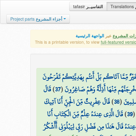
tafasir
التفاسيــر
Translations
Project parts
أجزاء المشروع
زات المشروع
عبر
الواجهة الرئيسية
This is a printable version, to view
full-featured versi
 خَيْرٌ مِّمَّا آتَاكُم بَلْ أَنتُم بِهَدِيَّتِكُمْ تَفْرَحُونَ
قَالَ
)
37
(
لَنُخْرِجَنَّهُم مِّنْهَا أَذِلَّةً وَهُمْ صَاغِرُونَ
قَالَ عِفْرِيتٌ مِّنَ الْجِنِّ أَنَا آتِيكَ
)
38
(
سْلِمِينَ
قَالَ الَّذِي عِندَهُ عِلْمٌ مِّنَ الْكِتَابِ أَنَا
)
39
ا عِندَهُ قَالَ هَٰذَا مِن فَضْلِ رَبِّي لِيَبْلُوَنِي أَأَشْكُرُ