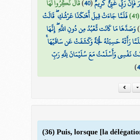
قَالَ نَكِّرُوا لَهَا
)
40
(
فَإِنَّ رَبِّي غَنِيٌّ كَرِيمٌ
41
فَلَمَّا جَاءَتْ قِيلَ أَهَٰكَذَا عَرْشُكِ ۖ قَالَتْ
وَصَدَّهَا مَا كَانَت تَّعْبُدُ مِن دُونِ اللَّهِ ۖ إِنَّهَا
)
فَلَمَّا رَأَتْهُ حَسِبَتْهُ لُجَّةً وَكَشَفَتْ عَن سَاقَيْهَا
لَمْتُ نَفْسِي وَأَسْلَمْتُ مَعَ سُلَيْمَانَ لِلَّهِ رَبِّ
)
(36) Puis, lorsque [la délégati