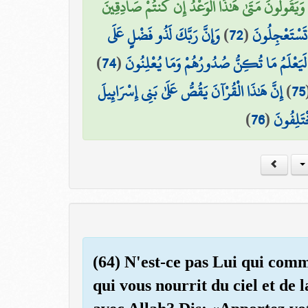
وَيَقُولُونَ مَتَىٰ هَٰذَا الْوَعْدُ إِن كُنتُمْ صَادِقِينَ
وَإِنَّ رَبَّكَ لَذُو فَضْلٍ عَلَى
)
72
(
سْتَعْجِلُونَ
)
74
(
َ لَيَعْلَمُ مَا تُكِنُّ صُدُورُهُمْ وَمَا يُعْلِنُونَ
إِنَّ هَٰذَا الْقُرْآنَ يَقُصُّ عَلَىٰ بَنِي إِسْرَائِيلَ
)
75
)
76
(
ْتَلِفُونَ
(64) N'est-ce pas Lui qui comme
qui vous nourrit du ciel et de l