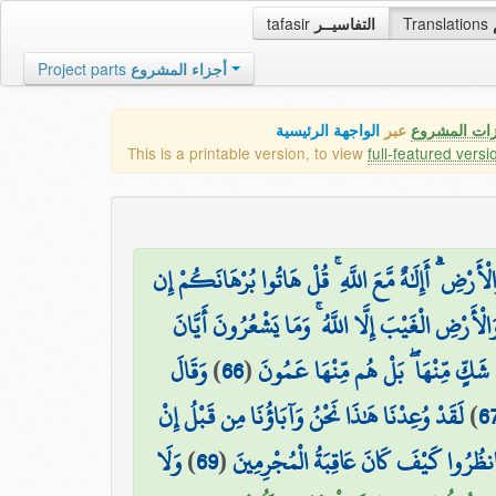
tafasir
التفاسيــر
Translations
Project parts
أجزاء المشروع
زات المشروع
عبر
الواجهة الرئيسية
This is a printable version, to view
full-featured versi
ْأَرْضِ ۗ أَإِلَٰهٌ مَّعَ اللَّهِ ۚ قُلْ هَاتُوا بُرْهَانَكُمْ إِن
ْأَرْضِ الْغَيْبَ إِلَّا اللَّهُ ۚ وَمَا يَشْعُرُونَ أَيَّانَ
وَقَالَ
)
66
(
ي شَكٍّ مِّنْهَا ۖ بَلْ هُم مِّنْهَا عَمُونَ
لَقَدْ وُعِدْنَا هَٰذَا نَحْنُ وَآبَاؤُنَا مِن قَبْلُ إِنْ
)
6
وَلَا
)
69
(
نظُرُوا كَيْفَ كَانَ عَاقِبَةُ الْمُجْرِمِينَ